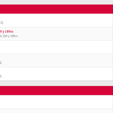
5).
0 y 180cv.
i 150 y 180cv.
).
).