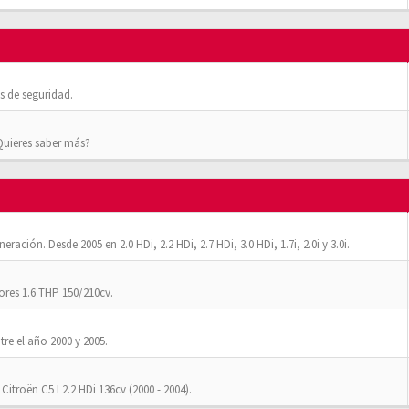
 de seguridad.
¿Quieres saber más?
ación. Desde 2005 en 2.0 HDi, 2.2 HDi, 2.7 HDi, 3.0 HDi, 1.7i, 2.0i y 3.0i.
res 1.6 THP 150/210cv.
tre el año 2000 y 2005.
Citroën C5 I 2.2 HDi 136cv (2000 - 2004).