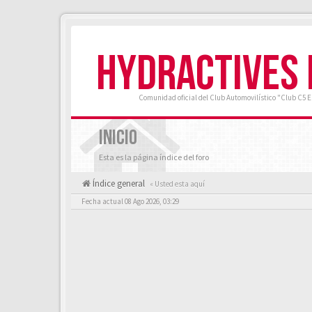
HYDRACTIVES
Comunidad oficial del Club Automovilístico "Club C5 
INICIO
Esta es la página índice del foro
Índice general
« Usted esta aquí
Fecha actual 08 Ago 2026, 03:29