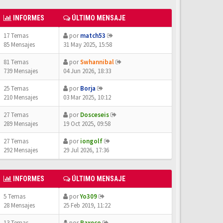
INFORMES
ÚLTIMO MENSAJE
17 Temas
por
match53
85 Mensajes
31 May 2025, 15:58
81 Temas
por
Swhannibal
739 Mensajes
04 Jun 2026, 18:33
25 Temas
por
Borja
210 Mensajes
03 Mar 2025, 10:12
27 Temas
por
Dosceseis
289 Mensajes
19 Oct 2025, 09:58
27 Temas
por
iongolf
292 Mensajes
29 Jul 2026, 17:36
INFORMES
ÚLTIMO MENSAJE
5 Temas
por
Yo309
28 Mensajes
25 Feb 2019, 11:22
13 Temas
por
Paxeco