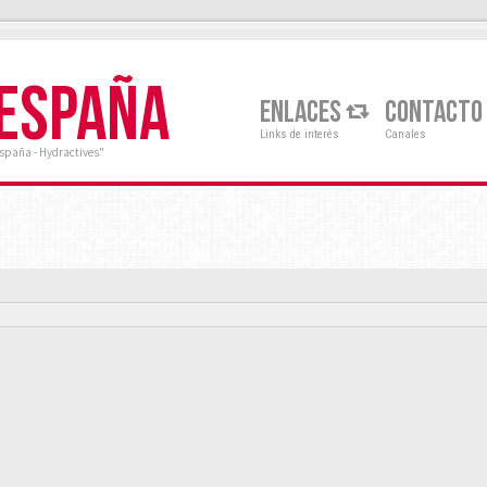
 ESPAÑA
ENLACES
CONTACTO
Links de interés
Canales
España - Hydractives"