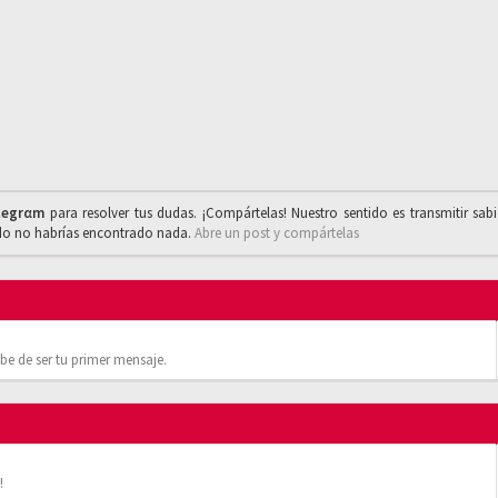
legrαm
para resolver tus dudas. ¡Compártelas! Nuestro sentido es transmitir sab
ado no habrías encontrado nada.
Abre un post y compártelas
be de ser tu primer mensaje.
!