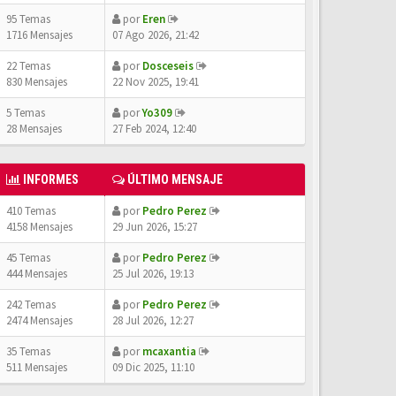
95 Temas
por
Eren
1716 Mensajes
07 Ago 2026, 21:42
22 Temas
por
Dosceseis
830 Mensajes
22 Nov 2025, 19:41
5 Temas
por
Yo309
28 Mensajes
27 Feb 2024, 12:40
INFORMES
ÚLTIMO MENSAJE
410 Temas
por
Pedro Perez
4158 Mensajes
29 Jun 2026, 15:27
45 Temas
por
Pedro Perez
444 Mensajes
25 Jul 2026, 19:13
242 Temas
por
Pedro Perez
2474 Mensajes
28 Jul 2026, 12:27
35 Temas
por
mcaxantia
511 Mensajes
09 Dic 2025, 11:10