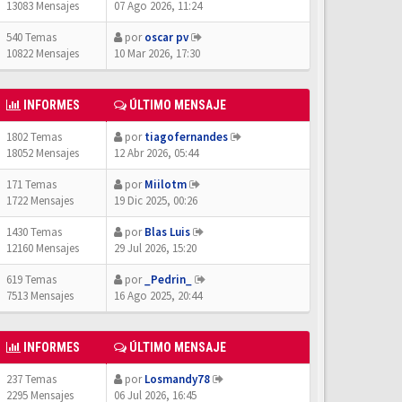
13083 Mensajes
07 Ago 2026, 11:24
540 Temas
por
oscar pv
10822 Mensajes
10 Mar 2026, 17:30
INFORMES
ÚLTIMO MENSAJE
1802 Temas
por
tiagofernandes
18052 Mensajes
12 Abr 2026, 05:44
171 Temas
por
Miilotm
1722 Mensajes
19 Dic 2025, 00:26
1430 Temas
por
Blas Luis
12160 Mensajes
29 Jul 2026, 15:20
619 Temas
por
_Pedrin_
7513 Mensajes
16 Ago 2025, 20:44
INFORMES
ÚLTIMO MENSAJE
237 Temas
por
Losmandy78
2295 Mensajes
06 Jul 2026, 16:45