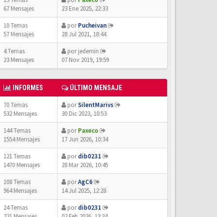
67 Mensajes
23 Ene 2025, 22:33
10 Temas
por
Pucheivan
57 Mensajes
28 Jul 2021, 18:44
4 Temas
por
jedemin
23 Mensajes
07 Nov 2019, 19:59
INFORMES
ÚLTIMO MENSAJE
70 Temas
por
SilentMarivs
532 Mensajes
30 Dic 2023, 10:53
144 Temas
por
Paxeco
1554 Mensajes
17 Jun 2026, 10:34
121 Temas
por
dib0231
1470 Mensajes
28 Mar 2026, 10:45
108 Temas
por
AgC6
964 Mensajes
14 Jul 2025, 12:28
24 Temas
por
dib0231
221 Mensajes
02 Feb 2026, 13:34