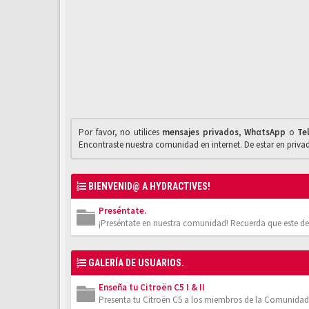
Por favor, no utilices
mensajes privados
,
WhαtsApp
o
Te
Encontraste nuestra comunidad en internet. De estar en priv
BIENVENID@ A HYDRACTIVES!
Preséntate.
¡Preséntate en nuestra comunidad! Recuerda que este de
GALERÍA DE USUARIOS.
Enseña tu Citroën C5 I & II
Presenta tu Citroën C5 a los miembros de la Comunidad