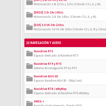
Motorización 1.8i 117cv y 127cv (Citroën C5 I, II, y III).
[EW10] 2.0i 16v 143cv.
Motorización 2.0i 16v 143cv. (Citroën C5 I, II, y III).
[ES9] 3.0 V6 24v 210cv.
Motorización 3.0 V6 24v 210cv (Citroën C5 I, II, III y Citro
NAVEGACIÓN Y AUDIO
Navidrive RT3
Espacio dedicado al Navidrive RT3
Navidrive RT4 y RT5
Sistema de navegación RT4 y RT5
Navidrive NG4 3D
Espacio Navidrive NG4 3D - (WipCom)
Navidrive RT6 / eMyWay
Espacio dedicado al Navidrive RT6 eMyWay
SMEG +
Pantalla táctil integrada. (Desde 2015)