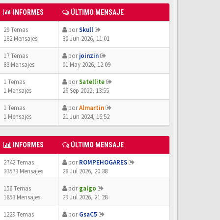
INFORMES
ÚLTIMO MENSAJE
29 Temas
por
Skull
182 Mensajes
30 Jun 2026, 11:01
17 Temas
por
joinzin
83 Mensajes
01 May 2026, 12:09
1 Temas
por
Satellite
1 Mensajes
26 Sep 2022, 13:55
1 Temas
por
Almartin
1 Mensajes
21 Jun 2024, 16:52
INFORMES
ÚLTIMO MENSAJE
2742 Temas
por
ROMPEHOGARES
33573 Mensajes
28 Jul 2026, 20:38
156 Temas
por
galgo
1853 Mensajes
29 Jul 2026, 21:28
1229 Temas
por
GsaC5