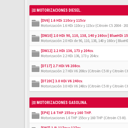
MOTORIZACIONES DIESEL.
[DV6] 1.6 HDi 110cv y 115cv
Motorización 1.6 HDi 110cv y 115cv (Citroën C5 2004 - 201
[DW10] 2.0 HDi 90, 110, 138, 140 y 160cv | BlueHDi 15
Motorización 2.0 HDi de 90, 110, 138, 140 y 160cv | BlueHD
[DW12] 2.2 HDi 136, 173 y 204cv.
Motorización 2.2 HDi 136, 173 y 204cv.
[DT17] 2.7 HDi V6 208cv.
Motorización 2.7 HDi V6 208cv (Citroën C5 III y Citroën C6
[DT20C] 3.0 HDi V6 240cv.
Motorización 3.0 HDi V6 240cv (Citroën C5 III y Citroën C6
MOTORIZACIONES GASOLINA.
[EP6] 1.6 THP 155cv y 160 THP.
Motorizaciones 1.6 THP 155cv y 160 THP (Citroën C5 III).
[EW7] 1.8i 117cv y 127cv.