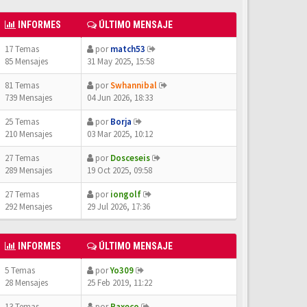
INFORMES
ÚLTIMO MENSAJE
17 Temas
por
match53
85 Mensajes
31 May 2025, 15:58
81 Temas
por
Swhannibal
739 Mensajes
04 Jun 2026, 18:33
25 Temas
por
Borja
210 Mensajes
03 Mar 2025, 10:12
27 Temas
por
Dosceseis
289 Mensajes
19 Oct 2025, 09:58
27 Temas
por
iongolf
292 Mensajes
29 Jul 2026, 17:36
INFORMES
ÚLTIMO MENSAJE
5 Temas
por
Yo309
28 Mensajes
25 Feb 2019, 11:22
13 Temas
por
Paxeco