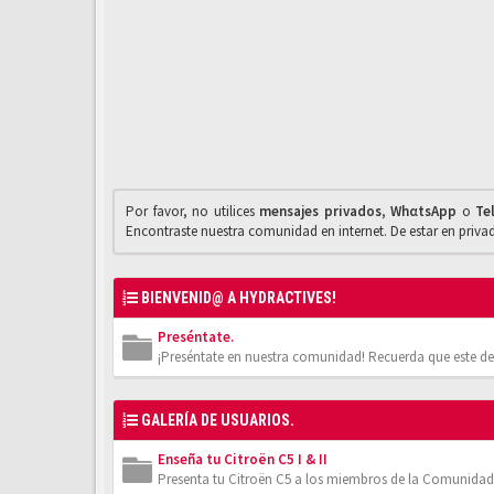
Por favor, no utilices
mensajes privados
,
WhαtsApp
o
Te
Encontraste nuestra comunidad en internet. De estar en priv
BIENVENID@ A HYDRACTIVES!
Preséntate.
¡Preséntate en nuestra comunidad! Recuerda que este de
GALERÍA DE USUARIOS.
Enseña tu Citroën C5 I & II
Presenta tu Citroën C5 a los miembros de la Comunidad