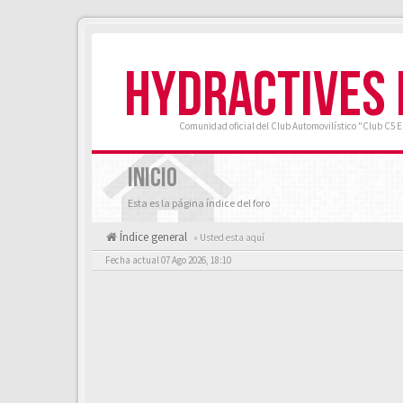
HYDRACTIVES
Comunidad oficial del Club Automovilístico "Club C5 
INICIO
Esta es la página índice del foro
Índice general
« Usted esta aquí
Fecha actual 07 Ago 2026, 18:10