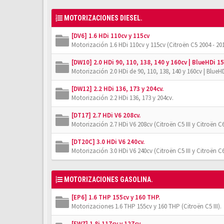
MOTORIZACIONES DIESEL.
[DV6] 1.6 HDi 110cv y 115cv
Motorización 1.6 HDi 110cv y 115cv (Citroën C5 2004 - 201
[DW10] 2.0 HDi 90, 110, 138, 140 y 160cv | BlueHDi 15
Motorización 2.0 HDi de 90, 110, 138, 140 y 160cv | BlueHD
[DW12] 2.2 HDi 136, 173 y 204cv.
Motorización 2.2 HDi 136, 173 y 204cv.
[DT17] 2.7 HDi V6 208cv.
Motorización 2.7 HDi V6 208cv (Citroën C5 III y Citroën C6
[DT20C] 3.0 HDi V6 240cv.
Motorización 3.0 HDi V6 240cv (Citroën C5 III y Citroën C6
MOTORIZACIONES GASOLINA.
[EP6] 1.6 THP 155cv y 160 THP.
Motorizaciones 1.6 THP 155cv y 160 THP (Citroën C5 III).
[EW7] 1.8i 117cv y 127cv.