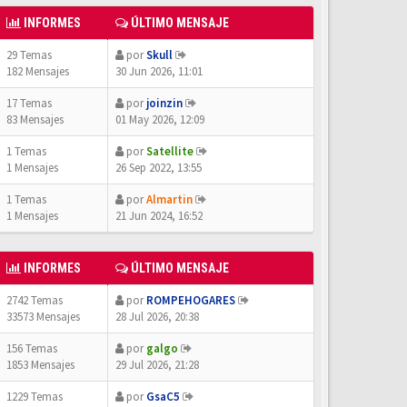
INFORMES
ÚLTIMO MENSAJE
29 Temas
por
Skull
182 Mensajes
30 Jun 2026, 11:01
17 Temas
por
joinzin
83 Mensajes
01 May 2026, 12:09
1 Temas
por
Satellite
1 Mensajes
26 Sep 2022, 13:55
1 Temas
por
Almartin
1 Mensajes
21 Jun 2024, 16:52
INFORMES
ÚLTIMO MENSAJE
2742 Temas
por
ROMPEHOGARES
33573 Mensajes
28 Jul 2026, 20:38
156 Temas
por
galgo
1853 Mensajes
29 Jul 2026, 21:28
1229 Temas
por
GsaC5