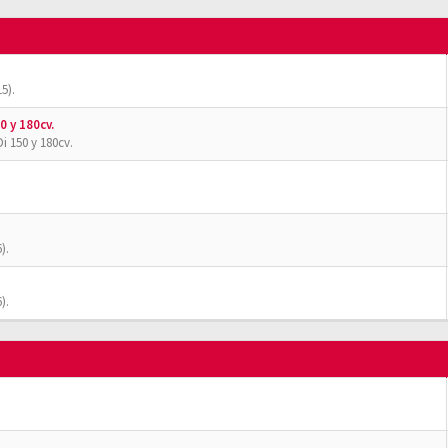
5).
0 y 180cv.
i 150 y 180cv.
).
).