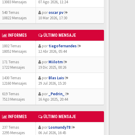
13083 Mensajes
07 Ago 2026, 11:24
540 Temas
por
oscar pv
10822 Mensajes
10 Mar 2026, 17:30
INFORMES
ÚLTIMO MENSAJE
1802 Temas
por
tiagofernandes
18052 Mensajes
12 Abr 2026, 05:44
171 Temas
por
Miilotm
1722 Mensajes
19 Dic 2025, 00:26
1430 Temas
por
Blas Luis
12160 Mensajes
29 Jul 2026, 15:20
619 Temas
por
_Pedrin_
7513 Mensajes
16 Ago 2025, 20:44
INFORMES
ÚLTIMO MENSAJE
237 Temas
por
Losmandy78
2295 Mensajes
06 Jul 2026, 16:45