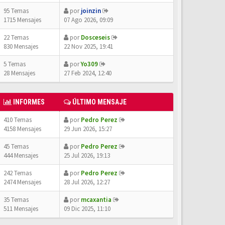
95 Temas
por
joinzin
1715 Mensajes
07 Ago 2026, 09:09
22 Temas
por
Dosceseis
830 Mensajes
22 Nov 2025, 19:41
5 Temas
por
Yo309
28 Mensajes
27 Feb 2024, 12:40
INFORMES
ÚLTIMO MENSAJE
410 Temas
por
Pedro Perez
4158 Mensajes
29 Jun 2026, 15:27
45 Temas
por
Pedro Perez
444 Mensajes
25 Jul 2026, 19:13
242 Temas
por
Pedro Perez
2474 Mensajes
28 Jul 2026, 12:27
35 Temas
por
mcaxantia
511 Mensajes
09 Dic 2025, 11:10