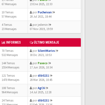
67 Mensajes
23 Ene 2025, 22:33
10 Temas
por
Pucheivan
57 Mensajes
28 Jul 2021, 18:44
4 Temas
por
jedemin
23 Mensajes
07 Nov 2019, 19:59
INFORMES
ÚLTIMO MENSAJE
70 Temas
por
SilentMarivs
532 Mensajes
30 Dic 2023, 10:53
144 Temas
por
Paxeco
1554 Mensajes
17 Jun 2026, 10:34
121 Temas
por
dib0231
1470 Mensajes
28 Mar 2026, 10:45
108 Temas
por
AgC6
964 Mensajes
14 Jul 2025, 12:28
24 Temas
por
dib0231
221 Mensajes
02 Feb 2026, 13:34