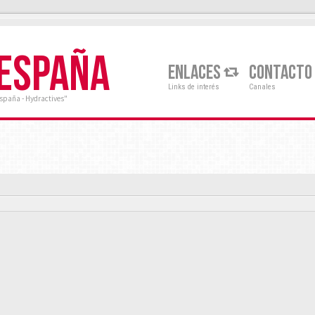
 ESPAÑA
ENLACES
CONTACTO
Links de interés
Canales
España - Hydractives"