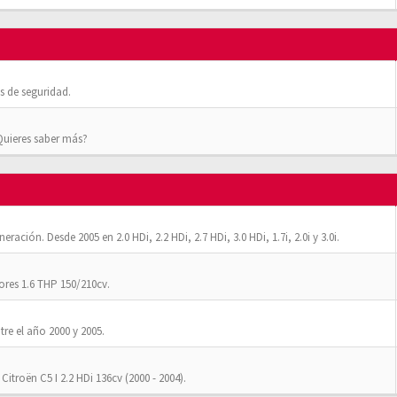
 de seguridad.
¿Quieres saber más?
ación. Desde 2005 en 2.0 HDi, 2.2 HDi, 2.7 HDi, 3.0 HDi, 1.7i, 2.0i y 3.0i.
res 1.6 THP 150/210cv.
tre el año 2000 y 2005.
Citroën C5 I 2.2 HDi 136cv (2000 - 2004).