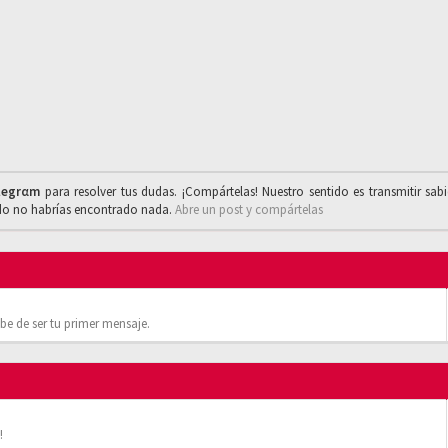
legrαm
para resolver tus dudas. ¡Compártelas! Nuestro sentido es transmitir sab
ado no habrías encontrado nada.
Abre un post y compártelas
be de ser tu primer mensaje.
!