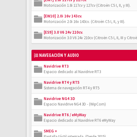
Motorización 1.8i 117cv y 127cv (Citroën C5 I, II, y III).
[EW10] 2.0i 16v 143cv.
Motorización 2.0i 16v 143cv. (Citroën C5 I, II, y III).
[ES9] 3.0 V6 24v 210cv.
Motorización 3.0 V6 24v 210cv (Citroën C5 I, II, III y Citro
NAVEGACIÓN Y AUDIO
Navidrive RT3
Espacio dedicado al Navidrive RT3
Navidrive RT4 y RT5
Sistema de navegación RT4 y RT5
Navidrive NG4 3D
Espacio Navidrive NG4 3D - (WipCom)
Navidrive RT6 / eMyWay
Espacio dedicado al Navidrive RT6 eMyWay
SMEG +
Pantalla táctil integrada. (Desde 2015)