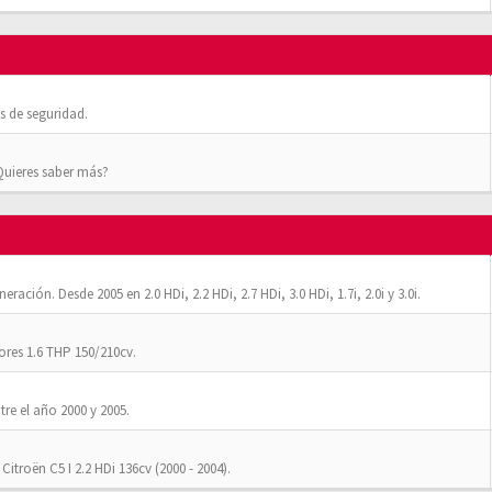
 de seguridad.
¿Quieres saber más?
ación. Desde 2005 en 2.0 HDi, 2.2 HDi, 2.7 HDi, 3.0 HDi, 1.7i, 2.0i y 3.0i.
res 1.6 THP 150/210cv.
tre el año 2000 y 2005.
Citroën C5 I 2.2 HDi 136cv (2000 - 2004).