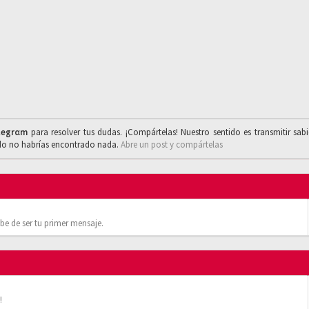
legrαm
para resolver tus dudas. ¡Compártelas! Nuestro sentido es transmitir sab
ado no habrías encontrado nada.
Abre un post y compártelas
be de ser tu primer mensaje.
!