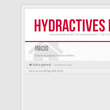
HYDRACTIVES
Comunidad oficial del Club Automovilístico "Club C5 
INICIO
Esta es la página índice del foro
Índice general
« Usted esta aquí
Fecha actual 08 Ago 2026, 03:55