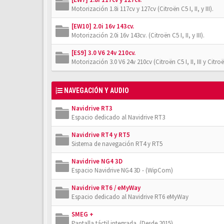
Motorización 1.8i 117cv y 127cv (Citroën C5 I, II, y III).
[EW10] 2.0i 16v 143cv.
Motorización 2.0i 16v 143cv. (Citroën C5 I, II, y III).
[ES9] 3.0 V6 24v 210cv.
Motorización 3.0 V6 24v 210cv (Citroën C5 I, II, III y Citro
NAVEGACIÓN Y AUDIO
Navidrive RT3
Espacio dedicado al Navidrive RT3
Navidrive RT4 y RT5
Sistema de navegación RT4 y RT5
Navidrive NG4 3D
Espacio Navidrive NG4 3D - (WipCom)
Navidrive RT6 / eMyWay
Espacio dedicado al Navidrive RT6 eMyWay
SMEG +
Pantalla táctil integrada. (Desde 2015)