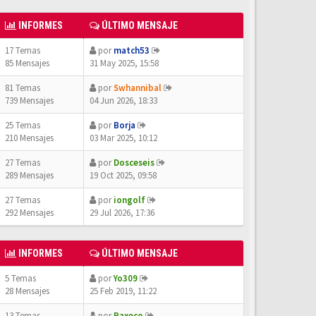
INFORMES
ÚLTIMO MENSAJE
17 Temas
por
match53
85 Mensajes
31 May 2025, 15:58
81 Temas
por
Swhannibal
739 Mensajes
04 Jun 2026, 18:33
25 Temas
por
Borja
210 Mensajes
03 Mar 2025, 10:12
27 Temas
por
Dosceseis
289 Mensajes
19 Oct 2025, 09:58
27 Temas
por
iongolf
292 Mensajes
29 Jul 2026, 17:36
INFORMES
ÚLTIMO MENSAJE
5 Temas
por
Yo309
28 Mensajes
25 Feb 2019, 11:22
13 Temas
por
Paxeco