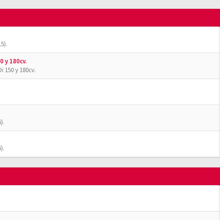
5).
0 y 180cv.
i 150 y 180cv.
).
).