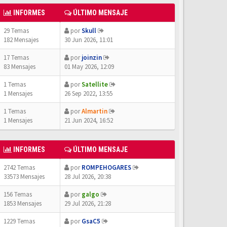
INFORMES
ÚLTIMO MENSAJE
29 Temas
por
Skull
182 Mensajes
30 Jun 2026, 11:01
17 Temas
por
joinzin
83 Mensajes
01 May 2026, 12:09
1 Temas
por
Satellite
1 Mensajes
26 Sep 2022, 13:55
1 Temas
por
Almartin
1 Mensajes
21 Jun 2024, 16:52
INFORMES
ÚLTIMO MENSAJE
2742 Temas
por
ROMPEHOGARES
33573 Mensajes
28 Jul 2026, 20:38
156 Temas
por
galgo
1853 Mensajes
29 Jul 2026, 21:28
1229 Temas
por
GsaC5