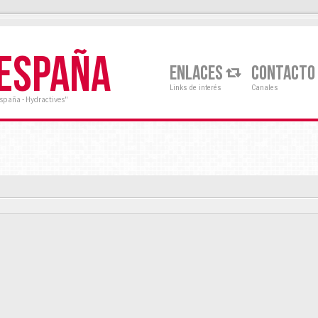
 ESPAÑA
ENLACES
CONTACTO
Links de interés
Canales
España - Hydractives"