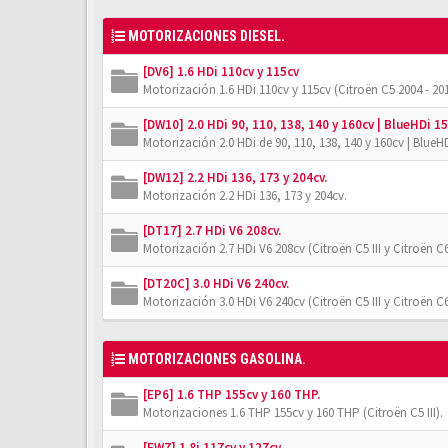
MOTORIZACIONES DIESEL.
[DV6] 1.6 HDi 110cv y 115cv
Motorización 1.6 HDi 110cv y 115cv (Citroën C5 2004 - 201
[DW10] 2.0 HDi 90, 110, 138, 140 y 160cv | BlueHDi 15
Motorización 2.0 HDi de 90, 110, 138, 140 y 160cv | BlueHD
[DW12] 2.2 HDi 136, 173 y 204cv.
Motorización 2.2 HDi 136, 173 y 204cv.
[DT17] 2.7 HDi V6 208cv.
Motorización 2.7 HDi V6 208cv (Citroën C5 III y Citroën C6
[DT20C] 3.0 HDi V6 240cv.
Motorización 3.0 HDi V6 240cv (Citroën C5 III y Citroën C6
MOTORIZACIONES GASOLINA.
[EP6] 1.6 THP 155cv y 160 THP.
Motorizaciones 1.6 THP 155cv y 160 THP (Citroën C5 III).
[EW7] 1.8i 117cv y 127cv.