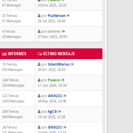
67 Mensajes
23 Ene 2025, 22:33
10 Temas
por
Pucheivan
57 Mensajes
28 Jul 2021, 18:44
4 Temas
por
jedemin
23 Mensajes
07 Nov 2019, 19:59
INFORMES
ÚLTIMO MENSAJE
70 Temas
por
SilentMarivs
532 Mensajes
30 Dic 2023, 10:53
144 Temas
por
Paxeco
1554 Mensajes
17 Jun 2026, 10:34
121 Temas
por
dib0231
1470 Mensajes
28 Mar 2026, 10:45
108 Temas
por
AgC6
964 Mensajes
14 Jul 2025, 12:28
24 Temas
por
dib0231
221 Mensajes
02 Feb 2026, 13:34