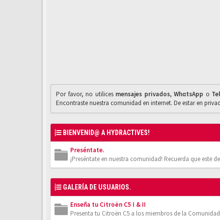
Por favor, no utilices
mensajes privados
,
WhαtsApp
o
Te
Encontraste nuestra comunidad en internet. De estar en priv
BIENVENID@ A HYDRACTIVES!
Preséntate.
¡Preséntate en nuestra comunidad! Recuerda que este de
GALERÍA DE USUARIOS.
Enseña tu Citroën C5 I & II
Presenta tu Citroën C5 a los miembros de la Comunidad