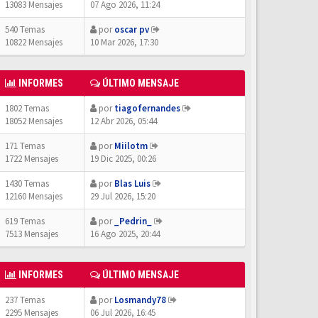
13083 Mensajes
07 Ago 2026, 11:24
540 Temas
por
oscar pv
10822 Mensajes
10 Mar 2026, 17:30
INFORMES
ÚLTIMO MENSAJE
1802 Temas
por
tiagofernandes
18052 Mensajes
12 Abr 2026, 05:44
171 Temas
por
Miilotm
1722 Mensajes
19 Dic 2025, 00:26
1430 Temas
por
Blas Luis
12160 Mensajes
29 Jul 2026, 15:20
619 Temas
por
_Pedrin_
7513 Mensajes
16 Ago 2025, 20:44
INFORMES
ÚLTIMO MENSAJE
237 Temas
por
Losmandy78
2295 Mensajes
06 Jul 2026, 16:45