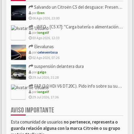
Salvando un Citroën C5 del desguace: Presentación y seguimiento
por
Eren
06 Ago 2026, 23:00
- INFO - [C5 X7]: "Carga batería o alimentación eléctri...
por
iongolf
03 Ago 2026, 12:33
Elevalunas
por
celeventosa
02 Ago 2026, 07:26
suspensión delantera dura
por
galgo
29 Jul 2026, 21:28
FAP (3.0 HDi V6 DT20C). Pido info sobre su sustitución
por
iongolf
29 Jul 2026, 17:36
AVISO IMPORTANTE
Esta comunidad de usuarios
no pertenece, representa o
guarda relación alguna con la marca Citroën o su grupo