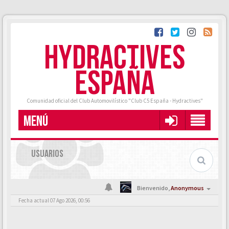
HYDRACTIVES
ESPAÑA
Comunidad oficial del Club Automovilístico "Club C5 España - Hydractives"
MENÚ
USUARIOS
Bienvenido,
Anonymous
Fecha actual 07 Ago 2026, 00:56