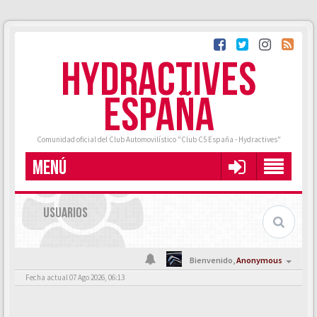
HYDRACTIVES
ESPAÑA
Comunidad oficial del Club Automovilístico "Club C5 España - Hydractives"
MENÚ
USUARIOS
Bienvenido,
Anonymous
Fecha actual 07 Ago 2026, 06:13