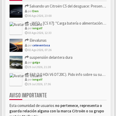
Salvando un Citroën C5 del desguace: Presentación y seguimiento
por
Eren
06 Ago 2026, 23:00
- INFO - [C5 X7]: "Carga batería o alimentación eléctri...
por
iongolf
03 Ago 2026, 12:33
Elevalunas
por
celeventosa
02 Ago 2026, 07:26
suspensión delantera dura
por
galgo
29 Jul 2026, 21:28
FAP (3.0 HDi V6 DT20C). Pido info sobre su sustitución
por
iongolf
29 Jul 2026, 17:36
AVISO IMPORTANTE
Esta comunidad de usuarios
no pertenece, representa o
guarda relación alguna con la marca Citroën o su grupo