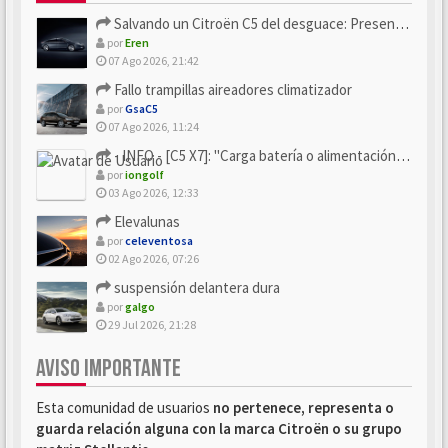
Salvando un Citroën C5 del desguace: Presentación y seguimiento
por
Eren
07 Ago 2026, 21:42
Fallo trampillas aireadores climatizador
por
GsaC5
07 Ago 2026, 11:24
- INFO - [C5 X7]: "Carga batería o alimentación eléctri...
por
iongolf
03 Ago 2026, 12:33
Elevalunas
por
celeventosa
02 Ago 2026, 07:26
suspensión delantera dura
por
galgo
29 Jul 2026, 21:28
AVISO IMPORTANTE
Esta comunidad de usuarios
no pertenece, representa o
guarda relación alguna con la marca Citroën o su grupo