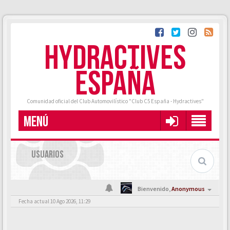
HYDRACTIVES
ESPAÑA
Comunidad oficial del Club Automovilístico "Club C5 España - Hydractives"
MENÚ
USUARIOS
Bienvenido,
Anonymous
Fecha actual 10 Ago 2026, 11:29