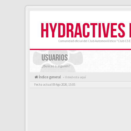
HYDRACTIVES
Comunidad oficial del Club Automovilístico "Club C5 
USUARIOS
¿Buscas a alguien?
Índice general
« Usted esta aquí
Fecha actual 09 Ago 2026, 15:05