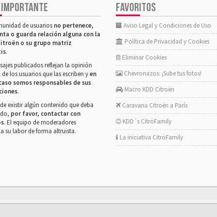
 IMPORTANTE
FAVORITOS
munidad de usuarios
no pertenece,
Aviso Legal y Condiciones de Uso
nta o guarda relación alguna con la
Política de Privacidad y Cookies
itroën o su grupo matriz
tis
.
Eliminar Cookies
ajes publicados reflejan la opinión
Chevronazos: ¡Sube tus fotos!
 de los usuarios que las escriben y
en
caso somos responsables de sus
Macro KDD Citroën
ciones
.
de existir algún contenido que deba
Caravana Citroën a París
rado,
por favor, contactar con
KDD´s CitröFamily
os
. El equipo de moderadores
la su labor de forma altruista.
La iniciativa CitröFamily