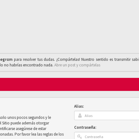
legrαm
para resolver tus dudas. ¡Compártelas! Nuestro sentido es transmitir sab
ado no habrías encontrado nada.
Abre un post y compártelas
Alias:
 solo unos pocos segundos y le
el Sitio puede además otorgar
Contraseña:
ntificarse asegúrese de estar
onadas. Por favor lea las reglas de los