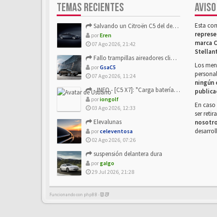
TEMAS RECIENTES
AVISO
Esta co
Salvando un Citroën C5 del desguace: Presentación y seguimiento
represe
por
Eren
marca C
07 Ago 2026, 21:42
Stellan
Fallo trampillas aireadores climatizador
Los mens
por
GsaC5
personal
07 Ago 2026, 11:24
ningún 
- INFO - [C5 X7]: "Carga batería o alimentación eléctri...
publica
por
iongolf
En caso 
03 Ago 2026, 12:33
ser reti
Elevalunas
nosotr
desarrol
por
celeventosa
02 Ago 2026, 07:26
suspensión delantera dura
por
galgo
29 Jul 2026, 21:28
Funcionando con phpBB -