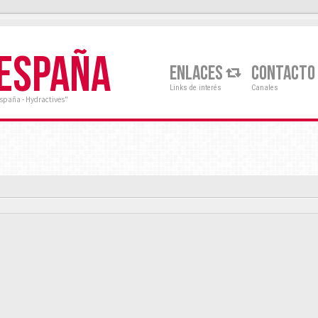
 ESPAÑA
ENLACES
CONTACTO
Links de interés
Canales
España - Hydractives"