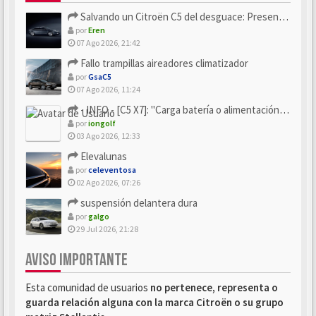
Salvando un Citroën C5 del desguace: Presentación y seguimiento
por
Eren
07 Ago 2026, 21:42
Fallo trampillas aireadores climatizador
por
GsaC5
07 Ago 2026, 11:24
- INFO - [C5 X7]: "Carga batería o alimentación eléctri...
por
iongolf
03 Ago 2026, 12:33
Elevalunas
por
celeventosa
02 Ago 2026, 07:26
suspensión delantera dura
por
galgo
29 Jul 2026, 21:28
AVISO IMPORTANTE
Esta comunidad de usuarios
no pertenece, representa o
guarda relación alguna con la marca Citroën o su grupo