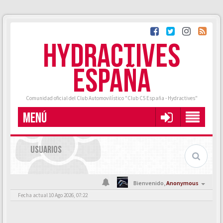
HYDRACTIVES
ESPAÑA
Comunidad oficial del Club Automovilístico "Club C5 España - Hydractives"
MENÚ
USUARIOS
Bienvenido,
Anonymous
Fecha actual 10 Ago 2026, 07:22