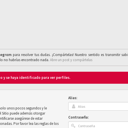
legrαm
para resolver tus dudas. ¡Compártelas! Nuestro sentido es transmitir sab
ado no habrías encontrado nada.
Abre un post y compártelas
o y se haya identificado para ver perfiles.
Alias:
 solo unos pocos segundos y le
el Sitio puede además otorgar
Contraseña:
ntificarse asegúrese de estar
onadas. Por favor lea las reglas de los