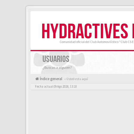
HYDRACTIVES
Comunidad oficial del Club Automovilístico "Club C5 
USUARIOS
¿Buscas a alguien?
Índice general
« Usted esta aquí
Fecha actual 09 Ago 2026, 13:18