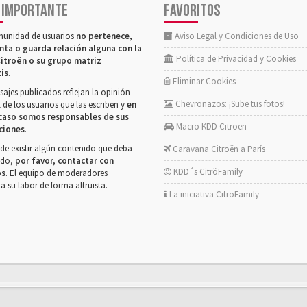
 IMPORTANTE
FAVORITOS
munidad de usuarios
no pertenece,
Aviso Legal y Condiciones de Uso
nta o guarda relación alguna con la
Política de Privacidad y Cookies
itroën o su grupo matriz
tis
.
Eliminar Cookies
ajes publicados reflejan la opinión
Chevronazos: ¡Sube tus fotos!
 de los usuarios que las escriben y
en
caso somos responsables de sus
Macro KDD Citroën
ciones
.
de existir algún contenido que deba
Caravana Citroën a París
rado,
por favor, contactar con
KDD´s CitröFamily
os
. El equipo de moderadores
la su labor de forma altruista.
La iniciativa CitröFamily