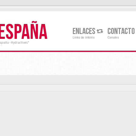
 ESPAÑA
ENLACES
CONTACTO
Links de interés
Canales
España - Hydractives"