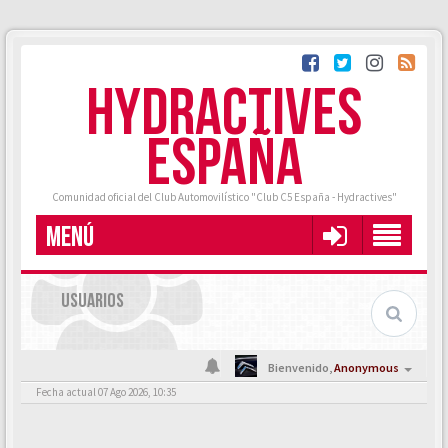
HYDRACTIVES
ESPAÑA
Comunidad oficial del Club Automovilístico "Club C5 España - Hydractives"
MENÚ
USUARIOS
Bienvenido,
Anonymous
Fecha actual 07 Ago 2026, 10:35