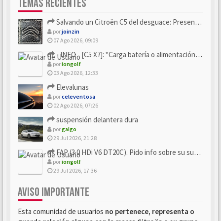
TEMAS RECIENTES
Salvando un Citroën C5 del desguace: Presentación y seguimiento
por
joinzin
07 Ago 2026, 09:09
- INFO - [C5 X7]: "Carga batería o alimentación eléctri...
por
iongolf
03 Ago 2026, 12:33
Elevalunas
por
celeventosa
02 Ago 2026, 07:26
suspensión delantera dura
por
galgo
29 Jul 2026, 21:28
FAP (3.0 HDi V6 DT20C). Pido info sobre su sustitución
por
iongolf
29 Jul 2026, 17:36
AVISO IMPORTANTE
Esta comunidad de usuarios
no pertenece, representa o