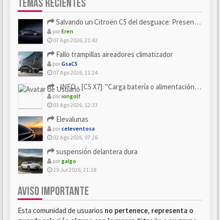
TEMAS RECIENTES
Salvando un Citroën C5 del desguace: Presentación y seguimiento
por
Eren
07 Ago 2026, 21:42
Fallo trampillas aireadores climatizador
por
GsaC5
07 Ago 2026, 11:24
- INFO - [C5 X7]: "Carga batería o alimentación eléctri...
por
iongolf
03 Ago 2026, 12:33
Elevalunas
por
celeventosa
02 Ago 2026, 07:26
suspensión delantera dura
por
galgo
29 Jul 2026, 21:28
AVISO IMPORTANTE
Esta comunidad de usuarios
no pertenece, representa o