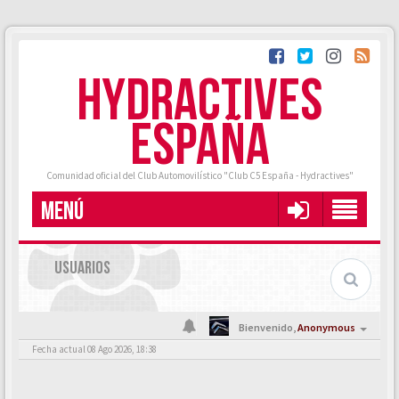
HYDRACTIVES
ESPAÑA
Comunidad oficial del Club Automovilístico "Club C5 España - Hydractives"
MENÚ
USUARIOS
Bienvenido,
Anonymous
Fecha actual 08 Ago 2026, 18:38