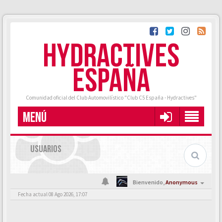
HYDRACTIVES
ESPAÑA
Comunidad oficial del Club Automovilístico "Club C5 España - Hydractives"
MENÚ
USUARIOS
Bienvenido,
Anonymous
Fecha actual 08 Ago 2026, 17:07