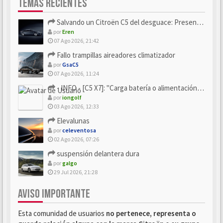
TEMAS RECIENTES
Salvando un Citroën C5 del desguace: Presentación y seguimiento
por
Eren
07 Ago 2026, 21:42
Fallo trampillas aireadores climatizador
por
GsaC5
07 Ago 2026, 11:24
- INFO - [C5 X7]: "Carga batería o alimentación eléctri...
por
iongolf
03 Ago 2026, 12:33
Elevalunas
por
celeventosa
02 Ago 2026, 07:26
suspensión delantera dura
por
galgo
29 Jul 2026, 21:28
AVISO IMPORTANTE
Esta comunidad de usuarios
no pertenece, representa o