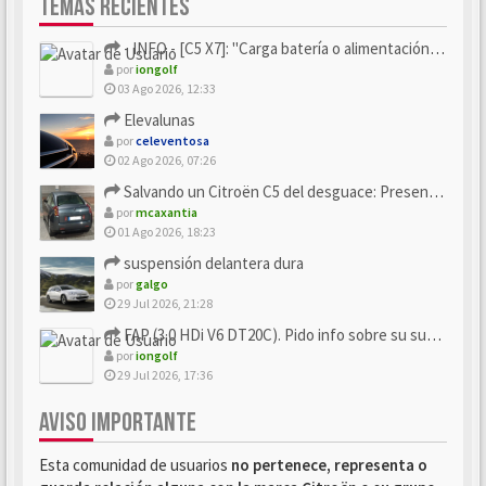
TEMAS RECIENTES
- INFO - [C5 X7]: "Carga batería o alimentación eléctri...
por
iongolf
03 Ago 2026, 12:33
Elevalunas
por
celeventosa
02 Ago 2026, 07:26
Salvando un Citroën C5 del desguace: Presentación y seguimiento
por
mcaxantia
01 Ago 2026, 18:23
suspensión delantera dura
por
galgo
29 Jul 2026, 21:28
FAP (3.0 HDi V6 DT20C). Pido info sobre su sustitución
por
iongolf
29 Jul 2026, 17:36
AVISO IMPORTANTE
Esta comunidad de usuarios
no pertenece, representa o