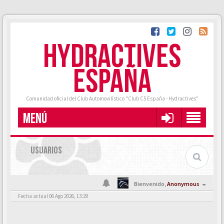
HYDRACTIVES
ESPAÑA
Comunidad oficial del Club Automovilístico "Club C5 España - Hydractives"
MENÚ
USUARIOS
Bienvenido,
Anonymous
Fecha actual 06 Ago 2026, 13:29