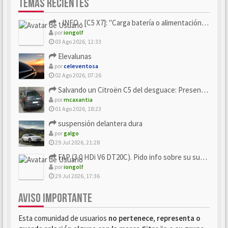
TEMAS RECIENTES
- INFO - [C5 X7]: "Carga batería o alimentación eléctri...
por
iongolf
03 Ago 2026, 12:33
Elevalunas
por
celeventosa
02 Ago 2026, 07:26
Salvando un Citroën C5 del desguace: Presentación y seguimiento
por
mcaxantia
01 Ago 2026, 18:23
suspensión delantera dura
por
galgo
29 Jul 2026, 21:28
FAP (3.0 HDi V6 DT20C). Pido info sobre su sustitución
por
iongolf
29 Jul 2026, 17:36
AVISO IMPORTANTE
Esta comunidad de usuarios
no pertenece, representa o