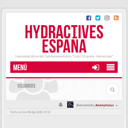
HYDRACTIVES
ESPAÑA
Comunidad oficial del Club Automovilístico "Club C5 España - Hydractives"
MENÚ
USUARIOS
Bienvenido,
Anonymous
Fecha actual 06 Ago 2026, 07:10