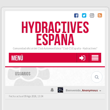
HYDRACTIVES
ESPAÑA
Comunidad oficial del Club Automovilístico "Club C5 España - Hydractives"
MENÚ
USUARIOS
Bienvenido,
Anonymous
Fecha actual 09 Ago 2026, 13:34