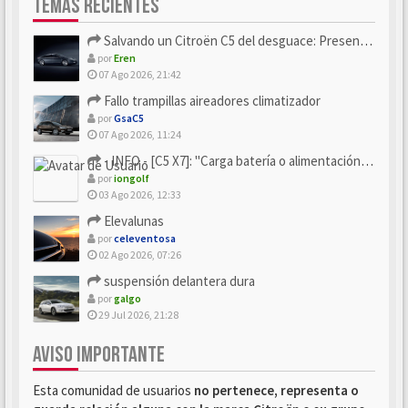
TEMAS RECIENTES
Salvando un Citroën C5 del desguace: Presentación y seguimiento
por
Eren
07 Ago 2026, 21:42
Fallo trampillas aireadores climatizador
por
GsaC5
07 Ago 2026, 11:24
- INFO - [C5 X7]: "Carga batería o alimentación eléctri...
por
iongolf
03 Ago 2026, 12:33
Elevalunas
por
celeventosa
02 Ago 2026, 07:26
suspensión delantera dura
por
galgo
29 Jul 2026, 21:28
AVISO IMPORTANTE
Esta comunidad de usuarios
no pertenece, representa o