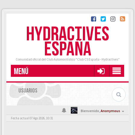
HYDRACTIVES
ESPAÑA
Comunidad oficial del Club Automovilístico "Club C5 España - Hydractives"
MENÚ
USUARIOS
Bienvenido,
Anonymous
Fecha actual 07 Ago 2026, 10:31