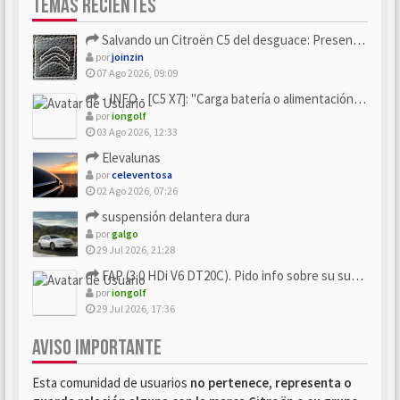
TEMAS RECIENTES
Salvando un Citroën C5 del desguace: Presentación y seguimiento
por
joinzin
07 Ago 2026, 09:09
- INFO - [C5 X7]: "Carga batería o alimentación eléctri...
por
iongolf
03 Ago 2026, 12:33
Elevalunas
por
celeventosa
02 Ago 2026, 07:26
suspensión delantera dura
por
galgo
29 Jul 2026, 21:28
FAP (3.0 HDi V6 DT20C). Pido info sobre su sustitución
por
iongolf
29 Jul 2026, 17:36
AVISO IMPORTANTE
Esta comunidad de usuarios
no pertenece, representa o