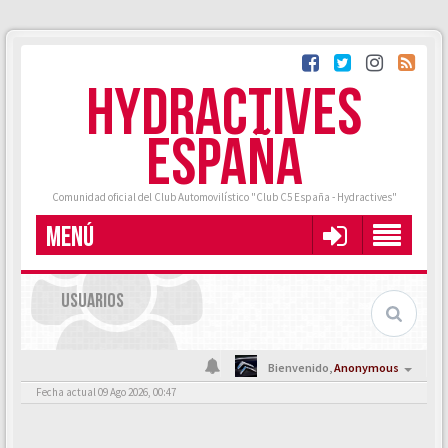
HYDRACTIVES
ESPAÑA
Comunidad oficial del Club Automovilístico "Club C5 España - Hydractives"
MENÚ
USUARIOS
Bienvenido,
Anonymous
Fecha actual 09 Ago 2026, 00:47