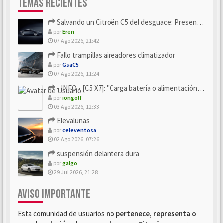
TEMAS RECIENTES
Salvando un Citroën C5 del desguace: Presentación y seguimiento
por
Eren
07 Ago 2026, 21:42
Fallo trampillas aireadores climatizador
por
GsaC5
07 Ago 2026, 11:24
- INFO - [C5 X7]: "Carga batería o alimentación eléctri...
por
iongolf
03 Ago 2026, 12:33
Elevalunas
por
celeventosa
02 Ago 2026, 07:26
suspensión delantera dura
por
galgo
29 Jul 2026, 21:28
AVISO IMPORTANTE
Esta comunidad de usuarios
no pertenece, representa o