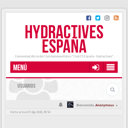
HYDRACTIVES
ESPAÑA
Comunidad oficial del Club Automovilístico "Club C5 España - Hydractives"
MENÚ
USUARIOS
Bienvenido,
Anonymous
Fecha actual 07 Ago 2026, 08:54