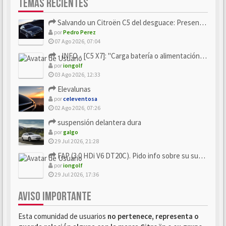
TEMAS RECIENTES
Salvando un Citroën C5 del desguace: Presentación y seguimiento
por
Pedro Perez
07 Ago 2026, 07:04
- INFO - [C5 X7]: "Carga batería o alimentación eléctri...
por
iongolf
03 Ago 2026, 12:33
Elevalunas
por
celeventosa
02 Ago 2026, 07:26
suspensión delantera dura
por
galgo
29 Jul 2026, 21:28
FAP (3.0 HDi V6 DT20C). Pido info sobre su sustitución
por
iongolf
29 Jul 2026, 17:36
AVISO IMPORTANTE
Esta comunidad de usuarios
no pertenece, representa o