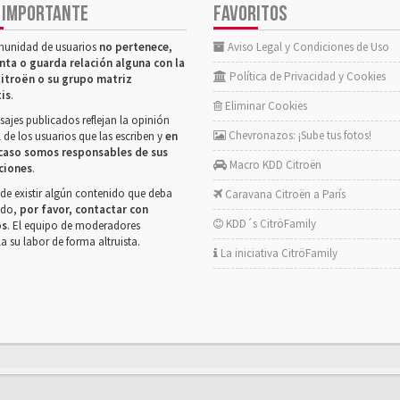
 IMPORTANTE
FAVORITOS
munidad de usuarios
no pertenece,
Aviso Legal y Condiciones de Uso
nta o guarda relación alguna con la
Política de Privacidad y Cookies
itroën o su grupo matriz
tis
.
Eliminar Cookies
ajes publicados reflejan la opinión
Chevronazos: ¡Sube tus fotos!
 de los usuarios que las escriben y
en
caso somos responsables de sus
Macro KDD Citroën
ciones
.
de existir algún contenido que deba
Caravana Citroën a París
rado,
por favor, contactar con
KDD´s CitröFamily
os
. El equipo de moderadores
la su labor de forma altruista.
La iniciativa CitröFamily