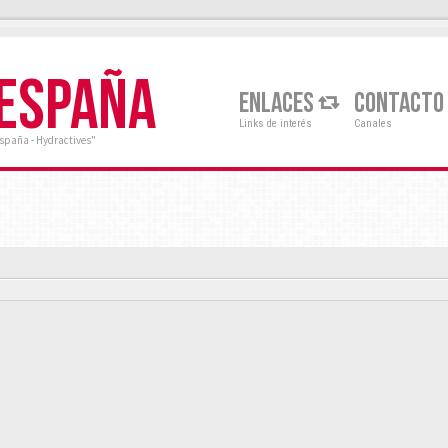
 ESPAÑA
ENLACES
CONTACTO
Links de interés
Canales
España - Hydractives"