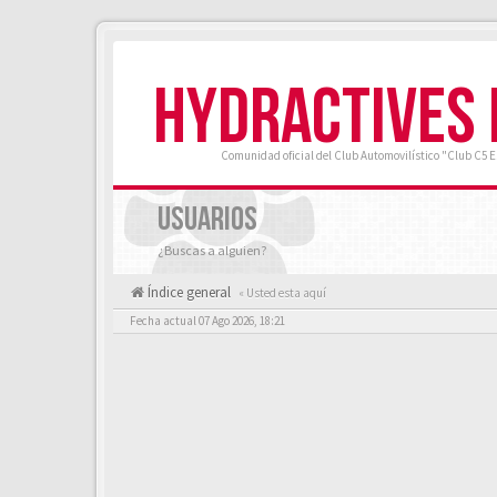
HYDRACTIVES
Comunidad oficial del Club Automovilístico "Club C5 
USUARIOS
¿Buscas a alguien?
Índice general
« Usted esta aquí
Fecha actual 07 Ago 2026, 18:21