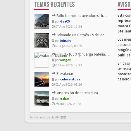
TEMAS RECIENTES
AVISO
Esta co
Fallo trampillas aireadores climatizador
represe
por
GsaC5
marca C
07 Ago 2026, 11:24
Stellan
Salvando un Citroën C5 del desguace: Presentación y seguimiento
Los mens
por
joinzin
personal
07 Ago 2026, 09:09
ningún 
- INFO - [C5 X7]: "Carga batería o alimentación eléctri...
publica
por
iongolf
En caso 
03 Ago 2026, 12:33
ser reti
Elevalunas
nosotr
desarrol
por
celeventosa
02 Ago 2026, 07:26
suspensión delantera dura
por
galgo
29 Jul 2026, 21:28
Funcionando con phpBB -