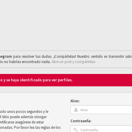
legrαm
para resolver tus dudas. ¡Compártelas! Nuestro sentido es transmitir sab
ado no habrías encontrado nada.
Abre un post y compártelas
o y se haya identificado para ver perfiles.
Alias:
 solo unos pocos segundos y le
el Sitio puede además otorgar
Contraseña:
ntificarse asegúrese de estar
onadas. Por favor lea las reglas de los