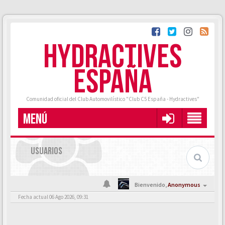
HYDRACTIVES
ESPAÑA
Comunidad oficial del Club Automovilístico "Club C5 España - Hydractives"
MENÚ
USUARIOS
Bienvenido,
Anonymous
Fecha actual 06 Ago 2026, 09:31