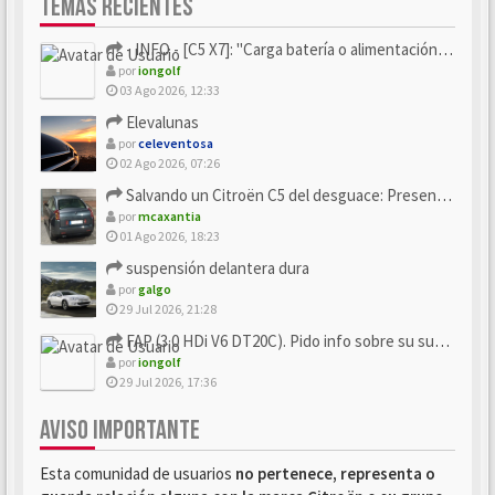
TEMAS RECIENTES
- INFO - [C5 X7]: "Carga batería o alimentación eléctri...
por
iongolf
03 Ago 2026, 12:33
Elevalunas
por
celeventosa
02 Ago 2026, 07:26
Salvando un Citroën C5 del desguace: Presentación y seguimiento
por
mcaxantia
01 Ago 2026, 18:23
suspensión delantera dura
por
galgo
29 Jul 2026, 21:28
FAP (3.0 HDi V6 DT20C). Pido info sobre su sustitución
por
iongolf
29 Jul 2026, 17:36
AVISO IMPORTANTE
Esta comunidad de usuarios
no pertenece, representa o