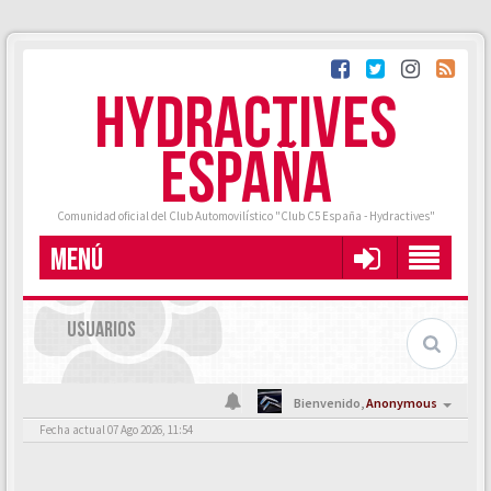
HYDRACTIVES
ESPAÑA
Comunidad oficial del Club Automovilístico "Club C5 España - Hydractives"
MENÚ
USUARIOS
Bienvenido,
Anonymous
Fecha actual 07 Ago 2026, 11:54