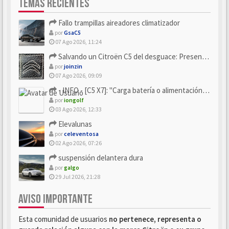
TEMAS RECIENTES
Fallo trampillas aireadores climatizador
por
GsaC5
07 Ago 2026, 11:24
Salvando un Citroën C5 del desguace: Presentación y seguimiento
por
joinzin
07 Ago 2026, 09:09
- INFO - [C5 X7]: "Carga batería o alimentación eléctri...
por
iongolf
03 Ago 2026, 12:33
Elevalunas
por
celeventosa
02 Ago 2026, 07:26
suspensión delantera dura
por
galgo
29 Jul 2026, 21:28
AVISO IMPORTANTE
Esta comunidad de usuarios
no pertenece, representa o