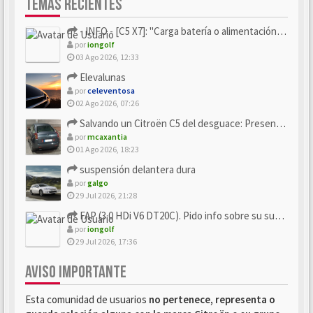
TEMAS RECIENTES
- INFO - [C5 X7]: "Carga batería o alimentación eléctri...
por
iongolf
03 Ago 2026, 12:33
Elevalunas
por
celeventosa
02 Ago 2026, 07:26
Salvando un Citroën C5 del desguace: Presentación y seguimiento
por
mcaxantia
01 Ago 2026, 18:23
suspensión delantera dura
por
galgo
29 Jul 2026, 21:28
FAP (3.0 HDi V6 DT20C). Pido info sobre su sustitución
por
iongolf
29 Jul 2026, 17:36
AVISO IMPORTANTE
Esta comunidad de usuarios
no pertenece, representa o