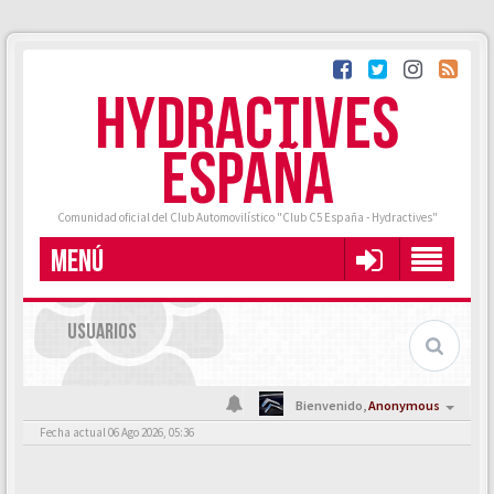
HYDRACTIVES
ESPAÑA
Comunidad oficial del Club Automovilístico "Club C5 España - Hydractives"
MENÚ
USUARIOS
Bienvenido,
Anonymous
Fecha actual 06 Ago 2026, 05:36