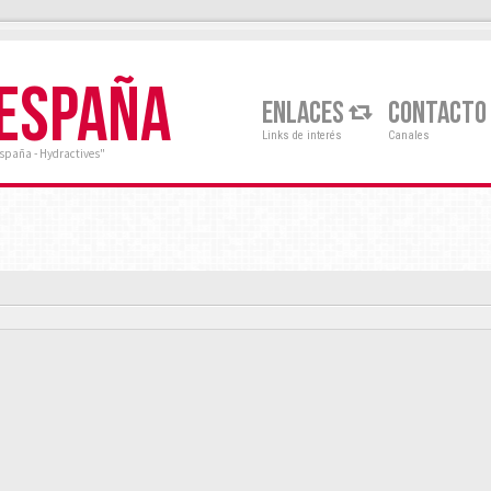
 ESPAÑA
ENLACES
CONTACTO
Links de interés
Canales
España - Hydractives"