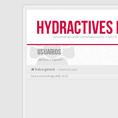
HYDRACTIVES
Comunidad oficial del Club Automovilístico "Club C5 
USUARIOS
¿Buscas a alguien?
Índice general
« Usted esta aquí
Fecha actual 09 Ago 2026, 14:32