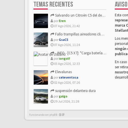
TEMAS RECIENTES
AVISO
Esta co
Salvando un Citroën C5 del desguace: Presentación y seguimiento
represe
por
Eren
marca C
07 Ago 2026, 21:42
Stellan
Fallo trampillas aireadores climatizador
Los mens
por
GsaC5
personal
07 Ago 2026, 11:24
ningún 
- INFO - [C5 X7]: "Carga batería o alimentación eléctri...
publica
por
iongolf
En caso 
03 Ago 2026, 12:33
ser reti
Elevalunas
nosotr
desarrol
por
celeventosa
02 Ago 2026, 07:26
suspensión delantera dura
por
galgo
29 Jul 2026, 21:28
Funcionando con phpBB -