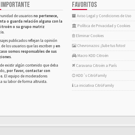
 IMPORTANTE
FAVORITOS
munidad de usuarios
no pertenece,
Aviso Legal y Condiciones de Uso
nta o guarda relación alguna con la
Política de Privacidad y Cookies
itroën o su grupo matriz
tis
.
Eliminar Cookies
ajes publicados reflejan la opinión
Chevronazos: ¡Sube tus fotos!
 de los usuarios que las escriben y
en
caso somos responsables de sus
Macro KDD Citroën
ciones
.
de existir algún contenido que deba
Caravana Citroën a París
rado,
por favor, contactar con
KDD´s CitröFamily
os
. El equipo de moderadores
la su labor de forma altruista.
La iniciativa CitröFamily