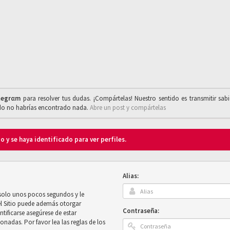
legrαm
para resolver tus dudas. ¡Compártelas! Nuestro sentido es transmitir sab
ado no habrías encontrado nada.
Abre un post y compártelas
o y se haya identificado para ver perfiles.
Alias:
 solo unos pocos segundos y le
el Sitio puede además otorgar
Contraseña:
ntificarse asegúrese de estar
onadas. Por favor lea las reglas de los