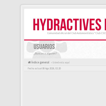
HYDRACTIVES
Comunidad oficial del Club Automovilístico "Club C5 
USUARIOS
¿Buscas a alguien?
Índice general
« Usted esta aquí
Fecha actual 08 Ago 2026, 02:20