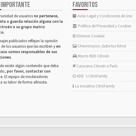
 IMPORTANTE
FAVORITOS
munidad de usuarios
no pertenece,
Aviso Legal y Condiciones de Uso
nta o guarda relación alguna con la
Política de Privacidad y Cookies
itroën o su grupo matriz
tis
.
Eliminar Cookies
ajes publicados reflejan la opinión
Chevronazos: ¡Sube tus fotos!
 de los usuarios que las escriben y
en
caso somos responsables de sus
Macro KDD Citroën
ciones
.
de existir algún contenido que deba
Caravana Citroën a París
rado,
por favor, contactar con
KDD´s CitröFamily
os
. El equipo de moderadores
la su labor de forma altruista.
La iniciativa CitröFamily