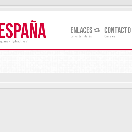
 ESPAÑA
ENLACES
CONTACTO
Links de interés
Canales
España - Hydractives"