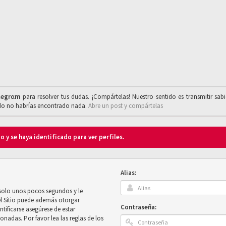
legrαm
para resolver tus dudas. ¡Compártelas! Nuestro sentido es transmitir sab
ado no habrías encontrado nada.
Abre un post y compártelas
o y se haya identificado para ver perfiles.
Alias:
 solo unos pocos segundos y le
el Sitio puede además otorgar
Contraseña:
ntificarse asegúrese de estar
onadas. Por favor lea las reglas de los