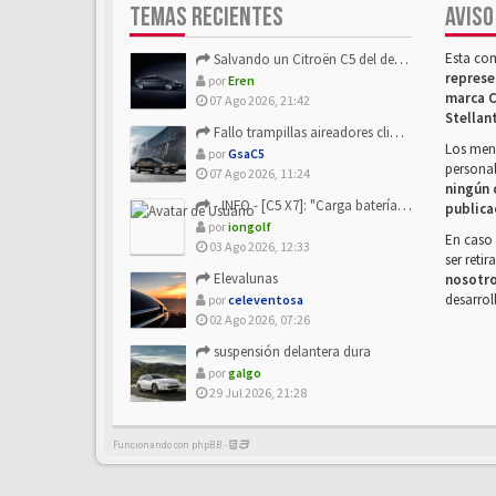
TEMAS RECIENTES
AVISO
Esta co
Salvando un Citroën C5 del desguace: Presentación y seguimiento
represe
por
Eren
marca C
07 Ago 2026, 21:42
Stellan
Fallo trampillas aireadores climatizador
Los mens
por
GsaC5
personal
07 Ago 2026, 11:24
ningún 
- INFO - [C5 X7]: "Carga batería o alimentación eléctri...
publica
por
iongolf
En caso 
03 Ago 2026, 12:33
ser reti
Elevalunas
nosotr
desarrol
por
celeventosa
02 Ago 2026, 07:26
suspensión delantera dura
por
galgo
29 Jul 2026, 21:28
Funcionando con phpBB -