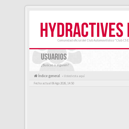
HYDRACTIVES
Comunidad oficial del Club Automovilístico "Club C5 
USUARIOS
¿Buscas a alguien?
Índice general
« Usted esta aquí
Fecha actual 06 Ago 2026, 14:50