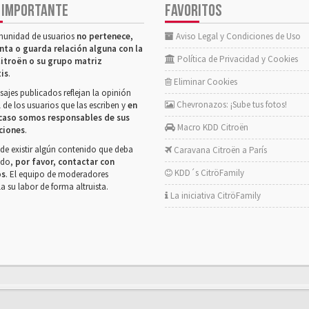
 IMPORTANTE
FAVORITOS
munidad de usuarios
no pertenece,
Aviso Legal y Condiciones de Uso
nta o guarda relación alguna con la
Política de Privacidad y Cookies
itroën o su grupo matriz
tis
.
Eliminar Cookies
ajes publicados reflejan la opinión
Chevronazos: ¡Sube tus fotos!
 de los usuarios que las escriben y
en
caso somos responsables de sus
Macro KDD Citroën
ciones
.
de existir algún contenido que deba
Caravana Citroën a París
rado,
por favor, contactar con
KDD´s CitröFamily
os
. El equipo de moderadores
la su labor de forma altruista.
La iniciativa CitröFamily