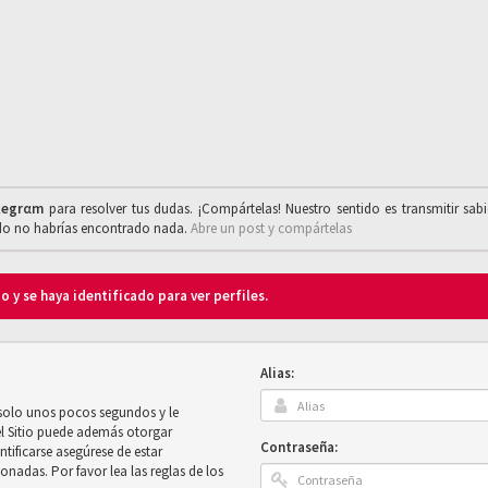
legrαm
para resolver tus dudas. ¡Compártelas! Nuestro sentido es transmitir sab
ado no habrías encontrado nada.
Abre un post y compártelas
o y se haya identificado para ver perfiles.
Alias:
 solo unos pocos segundos y le
el Sitio puede además otorgar
Contraseña:
ntificarse asegúrese de estar
onadas. Por favor lea las reglas de los