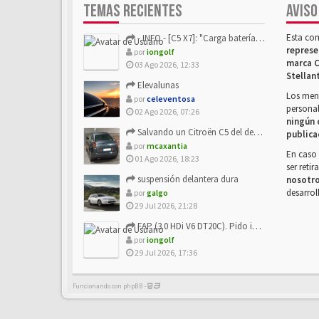
TEMAS RECIENTES
AVISO
Esta co
- INFO - [C5 X7]: "Carga batería o alimentación eléctri...
represe
por
iongolf
marca C
03 Ago 2026, 12:33
Stellan
Elevalunas
Los mens
por
celeventosa
personal
02 Ago 2026, 07:26
ningún 
Salvando un Citroën C5 del desguace: Presentación y seguimiento
publica
por
mcaxantia
En caso 
01 Ago 2026, 18:23
ser reti
suspensión delantera dura
nosotr
desarrol
por
galgo
29 Jul 2026, 21:28
FAP (3.0 HDi V6 DT20C). Pido info sobre su sustitución
por
iongolf
29 Jul 2026, 17:36
Funcionando con phpBB -