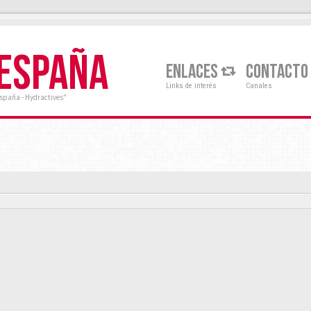
 ESPAÑA
ENLACES
CONTACTO
Links de interés
Canales
España - Hydractives"