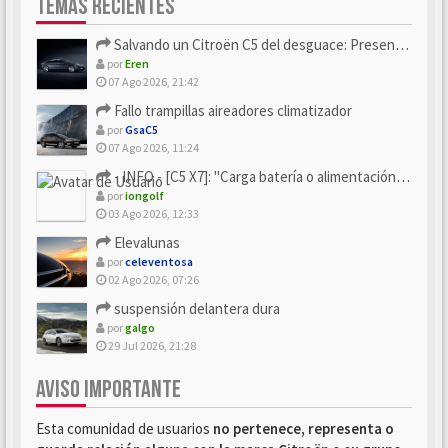
TEMAS RECIENTES
Salvando un Citroën C5 del desguace: Presentación y seguimiento
por
Eren
07 Ago 2026, 21:42
Fallo trampillas aireadores climatizador
por
GsaC5
07 Ago 2026, 11:24
- INFO - [C5 X7]: "Carga batería o alimentación eléctri...
por
iongolf
03 Ago 2026, 12:33
Elevalunas
por
celeventosa
02 Ago 2026, 07:26
suspensión delantera dura
por
galgo
29 Jul 2026, 21:28
AVISO IMPORTANTE
Esta comunidad de usuarios
no pertenece, representa o