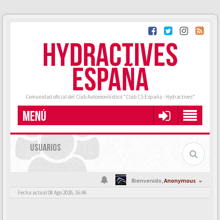
HYDRACTIVES
ESPAÑA
Comunidad oficial del Club Automovilístico "Club C5 España - Hydractives"
MENÚ
USUARIOS
Bienvenido,
Anonymous
Fecha actual 08 Ago 2026, 16:46