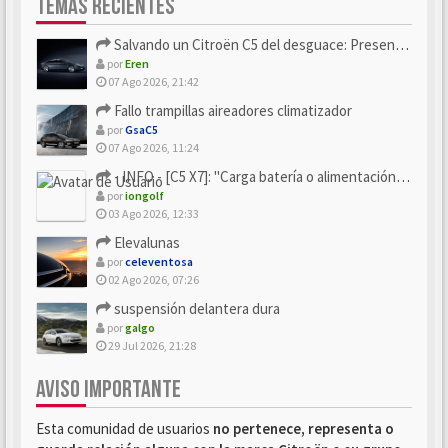
TEMAS RECIENTES
Salvando un Citroën C5 del desguace: Presentación y seguimiento
por
Eren
07 Ago 2026, 21:42
Fallo trampillas aireadores climatizador
por
GsaC5
07 Ago 2026, 11:24
- INFO - [C5 X7]: "Carga batería o alimentación eléctri...
por
iongolf
03 Ago 2026, 12:33
Elevalunas
por
celeventosa
02 Ago 2026, 07:26
suspensión delantera dura
por
galgo
29 Jul 2026, 21:28
AVISO IMPORTANTE
Esta comunidad de usuarios
no pertenece, representa o