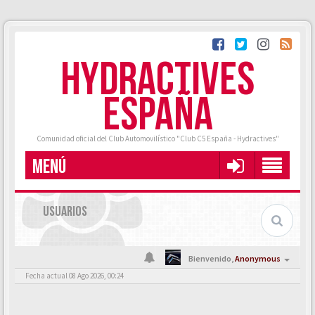
HYDRACTIVES
ESPAÑA
Comunidad oficial del Club Automovilístico "Club C5 España - Hydractives"
MENÚ
USUARIOS
Bienvenido,
Anonymous
Fecha actual 08 Ago 2026, 00:24