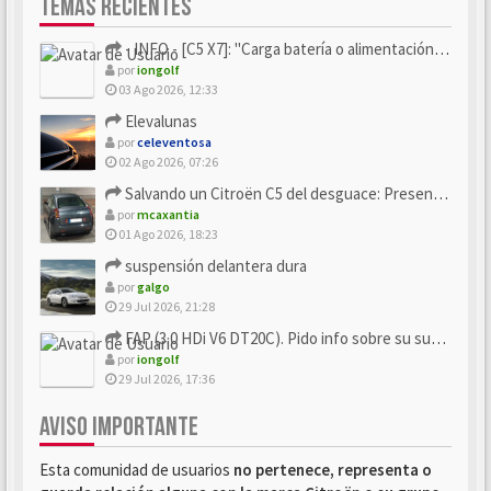
TEMAS RECIENTES
- INFO - [C5 X7]: "Carga batería o alimentación eléctri...
por
iongolf
03 Ago 2026, 12:33
Elevalunas
por
celeventosa
02 Ago 2026, 07:26
Salvando un Citroën C5 del desguace: Presentación y seguimiento
por
mcaxantia
01 Ago 2026, 18:23
suspensión delantera dura
por
galgo
29 Jul 2026, 21:28
FAP (3.0 HDi V6 DT20C). Pido info sobre su sustitución
por
iongolf
29 Jul 2026, 17:36
AVISO IMPORTANTE
Esta comunidad de usuarios
no pertenece, representa o