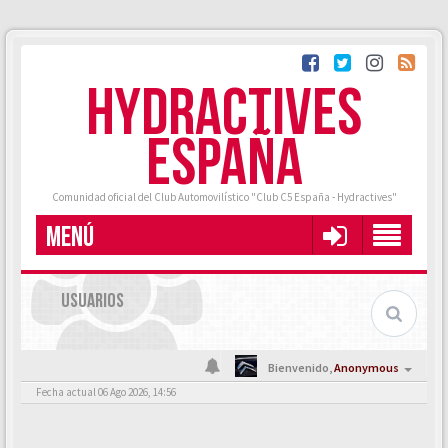
HYDRACTIVES
ESPAÑA
Comunidad oficial del Club Automovilístico "Club C5 España - Hydractives"
MENÚ
USUARIOS
Bienvenido,
Anonymous
Fecha actual 06 Ago 2026, 14:56