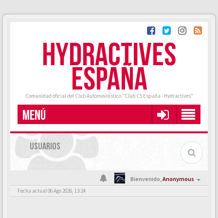
HYDRACTIVES
ESPAÑA
Comunidad oficial del Club Automovilístico "Club C5 España - Hydractives"
MENÚ
USUARIOS
Bienvenido,
Anonymous
Fecha actual 06 Ago 2026, 13:24