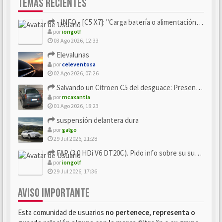
TEMAS RECIENTES
- INFO - [C5 X7]: "Carga batería o alimentación eléctri...
por
iongolf
03 Ago 2026, 12:33
Elevalunas
por
celeventosa
02 Ago 2026, 07:26
Salvando un Citroën C5 del desguace: Presentación y seguimiento
por
mcaxantia
01 Ago 2026, 18:23
suspensión delantera dura
por
galgo
29 Jul 2026, 21:28
FAP (3.0 HDi V6 DT20C). Pido info sobre su sustitución
por
iongolf
29 Jul 2026, 17:36
AVISO IMPORTANTE
Esta comunidad de usuarios
no pertenece, representa o