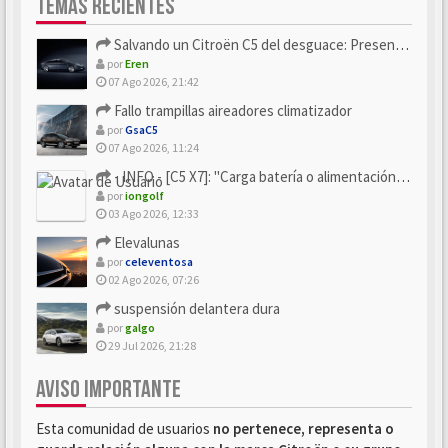
TEMAS RECIENTES
Salvando un Citroën C5 del desguace: Presentación y seguimiento
por
Eren
07 Ago 2026, 21:42
Fallo trampillas aireadores climatizador
por
GsaC5
07 Ago 2026, 11:24
- INFO - [C5 X7]: "Carga batería o alimentación eléctri...
por
iongolf
03 Ago 2026, 12:33
Elevalunas
por
celeventosa
02 Ago 2026, 07:26
suspensión delantera dura
por
galgo
29 Jul 2026, 21:28
AVISO IMPORTANTE
Esta comunidad de usuarios
no pertenece, representa o