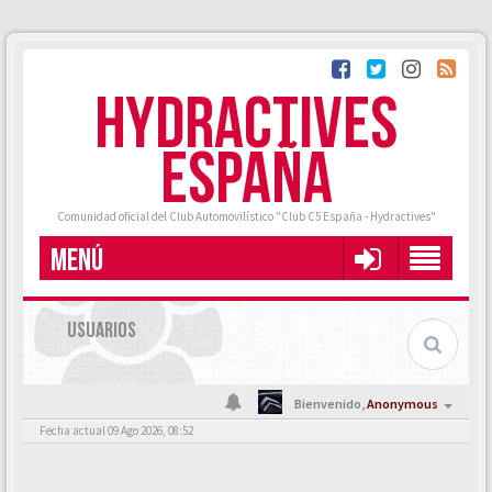
HYDRACTIVES
ESPAÑA
Comunidad oficial del Club Automovilístico "Club C5 España - Hydractives"
MENÚ
USUARIOS
Bienvenido,
Anonymous
Fecha actual 09 Ago 2026, 08:52