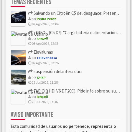
TEMAS RECIENTES
Salvando un Citroën C5 del desguace: Presentación y seguimiento
por
Pedro Perez
07 Ago 2026, 07:04
- INFO - [C5 X7]: "Carga batería o alimentación eléctri...
por
iongolf
03 Ago 2026, 12:33
Elevalunas
por
celeventosa
02 Ago 2026, 07:26
suspensión delantera dura
por
galgo
29 Jul 2026, 21:28
FAP (3.0 HDi V6 DT20C). Pido info sobre su sustitución
por
iongolf
29 Jul 2026, 17:36
AVISO IMPORTANTE
Esta comunidad de usuarios
no pertenece, representa o