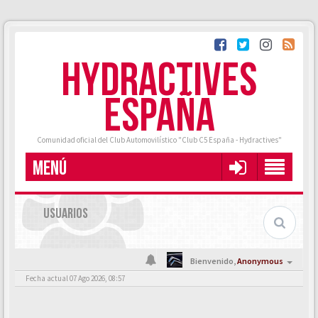
HYDRACTIVES
ESPAÑA
Comunidad oficial del Club Automovilístico "Club C5 España - Hydractives"
MENÚ
USUARIOS
Bienvenido,
Anonymous
Fecha actual 07 Ago 2026, 08:57