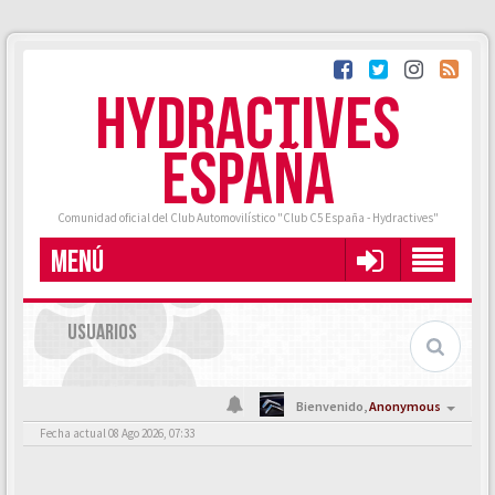
HYDRACTIVES
ESPAÑA
Comunidad oficial del Club Automovilístico "Club C5 España - Hydractives"
MENÚ
USUARIOS
Bienvenido,
Anonymous
Fecha actual 08 Ago 2026, 07:33