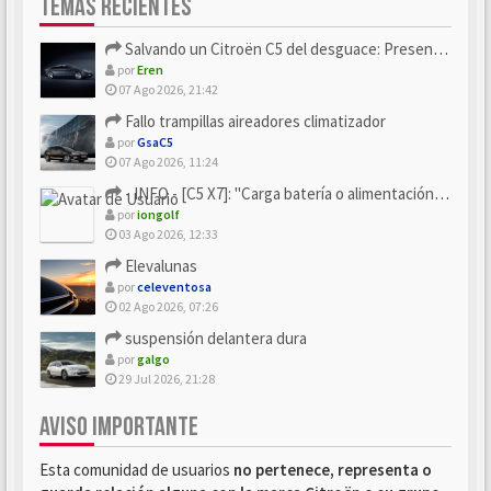
TEMAS RECIENTES
Salvando un Citroën C5 del desguace: Presentación y seguimiento
por
Eren
07 Ago 2026, 21:42
Fallo trampillas aireadores climatizador
por
GsaC5
07 Ago 2026, 11:24
- INFO - [C5 X7]: "Carga batería o alimentación eléctri...
por
iongolf
03 Ago 2026, 12:33
Elevalunas
por
celeventosa
02 Ago 2026, 07:26
suspensión delantera dura
por
galgo
29 Jul 2026, 21:28
AVISO IMPORTANTE
Esta comunidad de usuarios
no pertenece, representa o