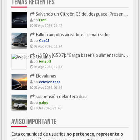
TEMAS RECIENTES
Salvando un Citroën C5 del desguace: Presentación y seguimiento
por
Eren
07 Ago 2026, 21:42
Fallo trampillas aireadores climatizador
por
GsaC5
07 Ago 2026, 11:24
- INFO - [C5 X7]: "Carga batería o alimentación eléctri...
por
iongolf
03 Ago 2026, 12:33
Elevalunas
por
celeventosa
02 Ago 2026, 07:26
suspensión delantera dura
por
galgo
29 Jul 2026, 21:28
AVISO IMPORTANTE
Esta comunidad de usuarios
no pertenece, representa o