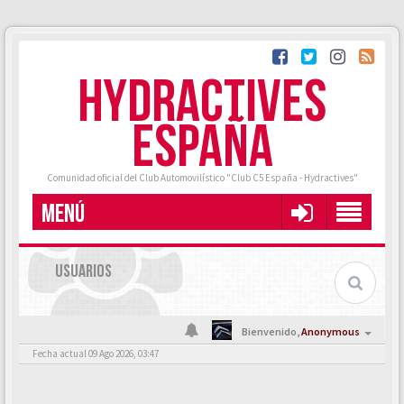
HYDRACTIVES
ESPAÑA
Comunidad oficial del Club Automovilístico "Club C5 España - Hydractives"
MENÚ
USUARIOS
Bienvenido,
Anonymous
Fecha actual 09 Ago 2026, 03:47