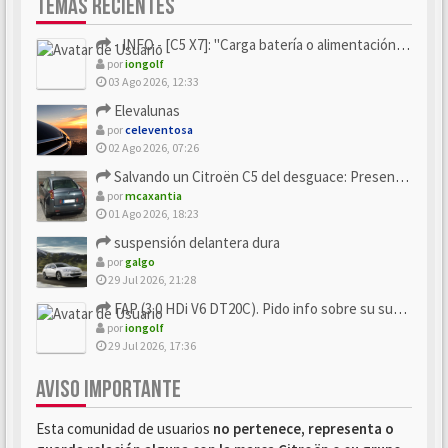
TEMAS RECIENTES
- INFO - [C5 X7]: "Carga batería o alimentación eléctri...
por
iongolf
03 Ago 2026, 12:33
Elevalunas
por
celeventosa
02 Ago 2026, 07:26
Salvando un Citroën C5 del desguace: Presentación y seguimiento
por
mcaxantia
01 Ago 2026, 18:23
suspensión delantera dura
por
galgo
29 Jul 2026, 21:28
FAP (3.0 HDi V6 DT20C). Pido info sobre su sustitución
por
iongolf
29 Jul 2026, 17:36
AVISO IMPORTANTE
Esta comunidad de usuarios
no pertenece, representa o