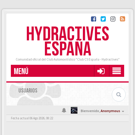
HYDRACTIVES
ESPAÑA
Comunidad oficial del Club Automovilístico "Club C5 España - Hydractives"
MENÚ
USUARIOS
Bienvenido,
Anonymous
Fecha actual 06 Ago 2026, 08:22