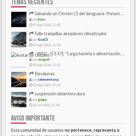
TEMAS RECIENTES
Salvando un Citroën C5 del desguace: Presentación y seguimiento
por
Eren
07 Ago 2026, 21:42
Fallo trampillas aireadores climatizador
por
GsaC5
07 Ago 2026, 11:24
- INFO - [C5 X7]: "Carga batería o alimentación eléctri...
por
iongolf
03 Ago 2026, 12:33
Elevalunas
por
celeventosa
02 Ago 2026, 07:26
suspensión delantera dura
por
galgo
29 Jul 2026, 21:28
AVISO IMPORTANTE
Esta comunidad de usuarios
no pertenece, representa o