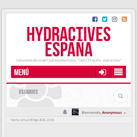
HYDRACTIVES
ESPAÑA
Comunidad oficial del Club Automovilístico "Club C5 España - Hydractives"
MENÚ
USUARIOS
Bienvenido,
Anonymous
Fecha actual 09 Ago 2026, 15:55