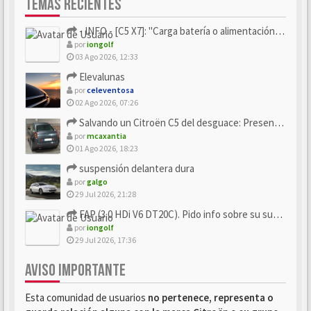
TEMAS RECIENTES
- INFO - [C5 X7]: "Carga batería o alimentación eléctri...
por
iongolf
03 Ago 2026, 12:33
Elevalunas
por
celeventosa
02 Ago 2026, 07:26
Salvando un Citroën C5 del desguace: Presentación y seguimiento
por
mcaxantia
01 Ago 2026, 18:23
suspensión delantera dura
por
galgo
29 Jul 2026, 21:28
FAP (3.0 HDi V6 DT20C). Pido info sobre su sustitución
por
iongolf
29 Jul 2026, 17:36
AVISO IMPORTANTE
Esta comunidad de usuarios
no pertenece, representa o