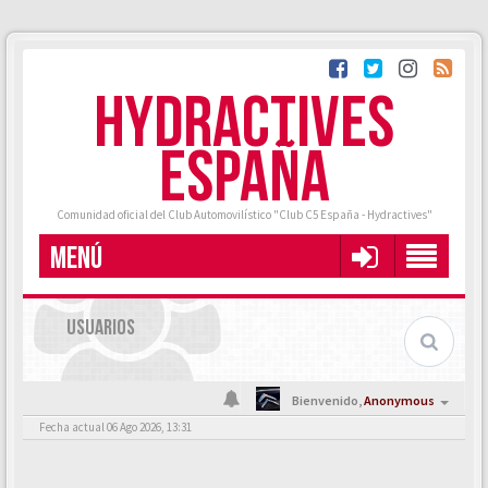
HYDRACTIVES
ESPAÑA
Comunidad oficial del Club Automovilístico "Club C5 España - Hydractives"
MENÚ
USUARIOS
Bienvenido,
Anonymous
Fecha actual 06 Ago 2026, 13:31