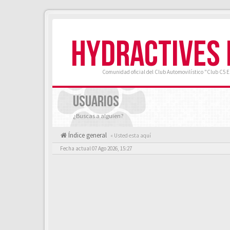
HYDRACTIVES
Comunidad oficial del Club Automovilístico "Club C5 
USUARIOS
¿Buscas a alguien?
Índice general
« Usted esta aquí
Fecha actual 07 Ago 2026, 15:27