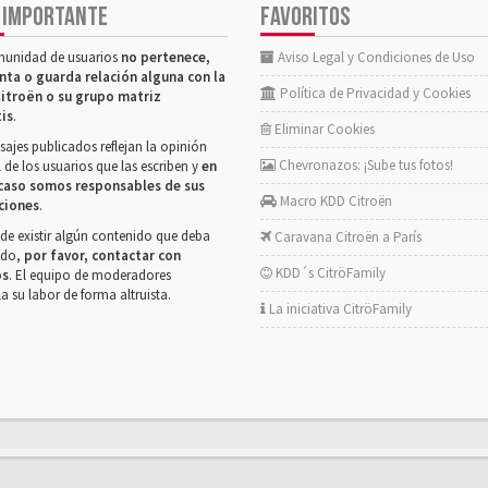
 IMPORTANTE
FAVORITOS
munidad de usuarios
no pertenece,
Aviso Legal y Condiciones de Uso
nta o guarda relación alguna con la
Política de Privacidad y Cookies
itroën o su grupo matriz
tis
.
Eliminar Cookies
ajes publicados reflejan la opinión
Chevronazos: ¡Sube tus fotos!
 de los usuarios que las escriben y
en
caso somos responsables de sus
Macro KDD Citroën
ciones
.
de existir algún contenido que deba
Caravana Citroën a París
rado,
por favor, contactar con
KDD´s CitröFamily
os
. El equipo de moderadores
la su labor de forma altruista.
La iniciativa CitröFamily