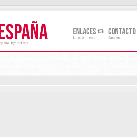
 ESPAÑA
ENLACES
CONTACTO
Links de interés
Canales
España - Hydractives"