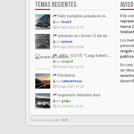
TEMAS RECIENTES
AVISO
Esta co
Fallo trampillas aireadores climatizador
represe
por
GsaC5
marca C
07 Ago 2026, 11:24
Stellan
Salvando un Citroën C5 del desguace: Presentación y seguimiento
Los mens
por
joinzin
personal
07 Ago 2026, 09:09
ningún 
- INFO - [C5 X7]: "Carga batería o alimentación eléctri...
publica
por
iongolf
En caso 
03 Ago 2026, 12:33
ser reti
Elevalunas
nosotr
desarrol
por
celeventosa
02 Ago 2026, 07:26
suspensión delantera dura
por
galgo
29 Jul 2026, 21:28
Funcionando con phpBB -