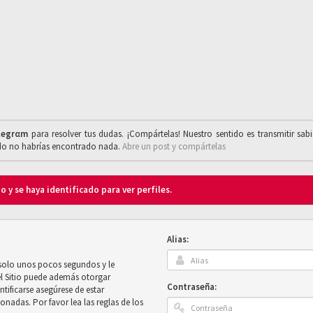
legrαm
para resolver tus dudas. ¡Compártelas! Nuestro sentido es transmitir sab
ado no habrías encontrado nada.
Abre un post y compártelas
o y se haya identificado para ver perfiles.
Alias:
 solo unos pocos segundos y le
el Sitio puede además otorgar
Contraseña:
ntificarse asegúrese de estar
onadas. Por favor lea las reglas de los