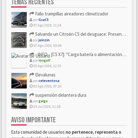
TEMAS RECIENTES
Fallo trampillas aireadores climatizador
por
GsaC5
07 Ago 2026, 11:24
Salvando un Citroën C5 del desguace: Presentación y seguimiento
por
joinzin
07 Ago 2026, 09:09
- INFO - [C5 X7]: "Carga batería o alimentación eléctri...
por
iongolf
03 Ago 2026, 12:33
Elevalunas
por
celeventosa
02 Ago 2026, 07:26
suspensión delantera dura
por
galgo
29 Jul 2026, 21:28
AVISO IMPORTANTE
Esta comunidad de usuarios
no pertenece, representa o