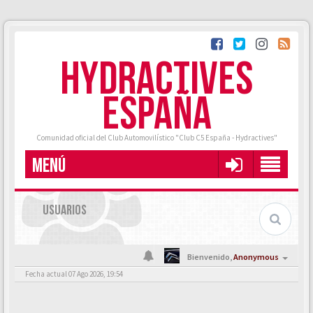
HYDRACTIVES
ESPAÑA
Comunidad oficial del Club Automovilístico "Club C5 España - Hydractives"
MENÚ
USUARIOS
Bienvenido,
Anonymous
Fecha actual 07 Ago 2026, 19:54