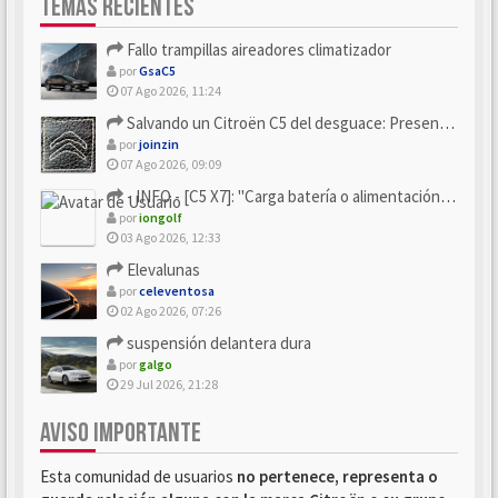
TEMAS RECIENTES
Fallo trampillas aireadores climatizador
por
GsaC5
07 Ago 2026, 11:24
Salvando un Citroën C5 del desguace: Presentación y seguimiento
por
joinzin
07 Ago 2026, 09:09
- INFO - [C5 X7]: "Carga batería o alimentación eléctri...
por
iongolf
03 Ago 2026, 12:33
Elevalunas
por
celeventosa
02 Ago 2026, 07:26
suspensión delantera dura
por
galgo
29 Jul 2026, 21:28
AVISO IMPORTANTE
Esta comunidad de usuarios
no pertenece, representa o