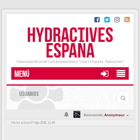
HYDRACTIVES
ESPAÑA
Comunidad oficial del Club Automovilístico "Club C5 España - Hydractives"
MENÚ
USUARIOS
Bienvenido,
Anonymous
Fecha actual 07 Ago 2026, 11:49