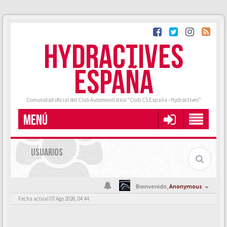
HYDRACTIVES
ESPAÑA
Comunidad oficial del Club Automovilístico "Club C5 España - Hydractives"
MENÚ
USUARIOS
Bienvenido,
Anonymous
Fecha actual 07 Ago 2026, 04:44