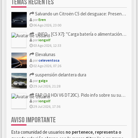
TEMAS RECIENTES
Salvando un Citroën C5 del desguace: Presentación y seguimiento
por
Eren
06 Ago 2026, 23:00
- INFO - [C5 X7]: "Carga batería o alimentación eléctri...
por
iongolf
03 Ago 2026, 12:33
Elevalunas
por
celeventosa
02 Ago 2026, 07:26
suspensión delantera dura
por
galgo
29 Jul 2026, 21:28
FAP (3.0 HDi V6 DT20C). Pido info sobre su sustitución
por
iongolf
29 Jul 2026, 17:36
AVISO IMPORTANTE
Esta comunidad de usuarios
no pertenece, representa o