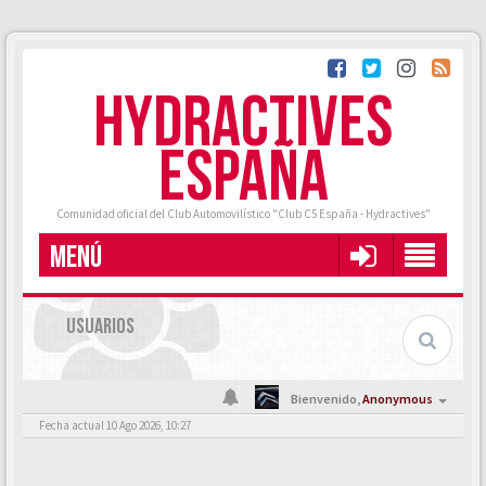
HYDRACTIVES
ESPAÑA
Comunidad oficial del Club Automovilístico "Club C5 España - Hydractives"
MENÚ
USUARIOS
Bienvenido,
Anonymous
Fecha actual 10 Ago 2026, 10:27