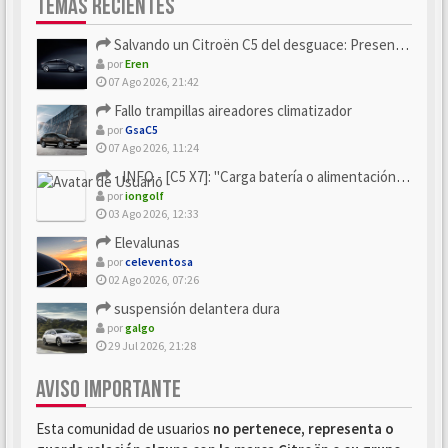
TEMAS RECIENTES
Salvando un Citroën C5 del desguace: Presentación y seguimiento
por
Eren
07 Ago 2026, 21:42
Fallo trampillas aireadores climatizador
por
GsaC5
07 Ago 2026, 11:24
- INFO - [C5 X7]: "Carga batería o alimentación eléctri...
por
iongolf
03 Ago 2026, 12:33
Elevalunas
por
celeventosa
02 Ago 2026, 07:26
suspensión delantera dura
por
galgo
29 Jul 2026, 21:28
AVISO IMPORTANTE
Esta comunidad de usuarios
no pertenece, representa o