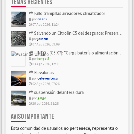
TEMAS RECIENTES
Fallo trampillas aireadores climatizador
por
GsaC5
07 Ago 2026, 11:24
Salvando un Citroën C5 del desguace: Presentación y seguimiento
por
joinzin
07 Ago 2026, 09:09
- INFO - [C5 X7]: "Carga batería o alimentación eléctri...
por
iongolf
03 Ago 2026, 12:33
Elevalunas
por
celeventosa
02 Ago 2026, 07:26
suspensión delantera dura
por
galgo
29 Jul 2026, 21:28
AVISO IMPORTANTE
Esta comunidad de usuarios
no pertenece, representa o