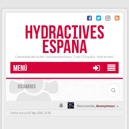
HYDRACTIVES
ESPAÑA
Comunidad oficial del Club Automovilístico "Club C5 España - Hydractives"
MENÚ
USUARIOS
Bienvenido,
Anonymous
Fecha actual 07 Ago 2026, 19:36