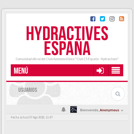
HYDRACTIVES
ESPAÑA
Comunidad oficial del Club Automovilístico "Club C5 España - Hydractives"
MENÚ
USUARIOS
Bienvenido,
Anonymous
Fecha actual 07 Ago 2026, 11:47