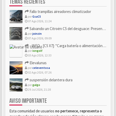
TEMAS RECIENTES
Fallo trampillas aireadores climatizador
por
GsaC5
07 Ago 2026, 11:24
Salvando un Citroën C5 del desguace: Presentación y seguimiento
por
joinzin
07 Ago 2026, 09:09
- INFO - [C5 X7]: "Carga batería o alimentación eléctri...
por
iongolf
03 Ago 2026, 12:33
Elevalunas
por
celeventosa
02 Ago 2026, 07:26
suspensión delantera dura
por
galgo
29 Jul 2026, 21:28
AVISO IMPORTANTE
Esta comunidad de usuarios
no pertenece, representa o