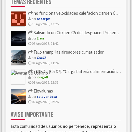
TEMAS RECIENTES
no funciona velocidades calefacion citroen C5 x7
por
oscar pv
10 Ago 2026, 17:25
Salvando un Citroën C5 del desguace: Presentación y seguimiento
por
Eren
07 Ago 2026, 21:42
Fallo trampillas aireadores climatizador
por
GsaC5
07 Ago 2026, 11:24
- INFO - [C5 X7]: "Carga batería o alimentación eléctri...
por
iongolf
03 Ago 2026, 12:33
Elevalunas
por
celeventosa
02 Ago 2026, 07:26
AVISO IMPORTANTE
Esta comunidad de usuarios
no pertenece, representa o