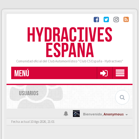
HYDRACTIVES
ESPAÑA
Comunidad oficial del Club Automovilístico "Club C5 España - Hydractives"
MENÚ
USUARIOS
Bienvenido,
Anonymous
Fecha actual 10 Ago 2026, 21:01