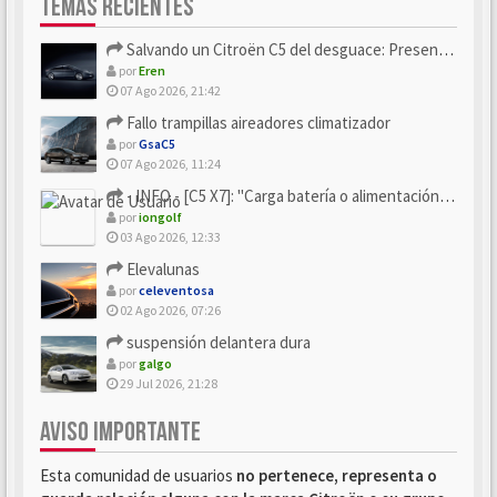
TEMAS RECIENTES
Salvando un Citroën C5 del desguace: Presentación y seguimiento
por
Eren
07 Ago 2026, 21:42
Fallo trampillas aireadores climatizador
por
GsaC5
07 Ago 2026, 11:24
- INFO - [C5 X7]: "Carga batería o alimentación eléctri...
por
iongolf
03 Ago 2026, 12:33
Elevalunas
por
celeventosa
02 Ago 2026, 07:26
suspensión delantera dura
por
galgo
29 Jul 2026, 21:28
AVISO IMPORTANTE
Esta comunidad de usuarios
no pertenece, representa o