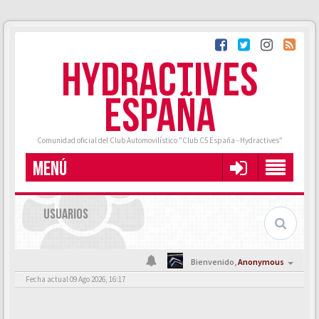
HYDRACTIVES
ESPAÑA
Comunidad oficial del Club Automovilístico "Club C5 España - Hydractives"
MENÚ
USUARIOS
Bienvenido,
Anonymous
Fecha actual 09 Ago 2026, 16:17