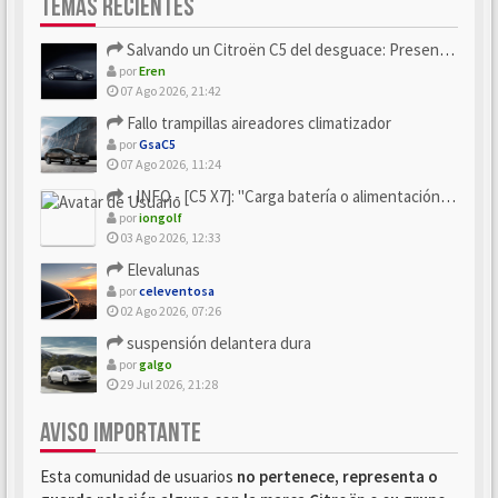
TEMAS RECIENTES
Salvando un Citroën C5 del desguace: Presentación y seguimiento
por
Eren
07 Ago 2026, 21:42
Fallo trampillas aireadores climatizador
por
GsaC5
07 Ago 2026, 11:24
- INFO - [C5 X7]: "Carga batería o alimentación eléctri...
por
iongolf
03 Ago 2026, 12:33
Elevalunas
por
celeventosa
02 Ago 2026, 07:26
suspensión delantera dura
por
galgo
29 Jul 2026, 21:28
AVISO IMPORTANTE
Esta comunidad de usuarios
no pertenece, representa o