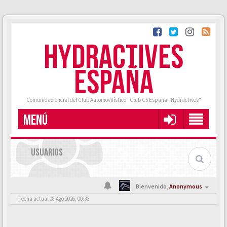
HYDRACTIVES
ESPAÑA
Comunidad oficial del Club Automovilístico "Club C5 España - Hydractives"
MENÚ
USUARIOS
Bienvenido,
Anonymous
Fecha actual 08 Ago 2026, 00:36