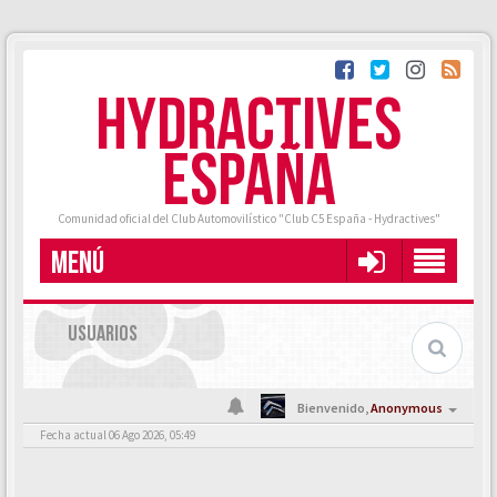
HYDRACTIVES
ESPAÑA
Comunidad oficial del Club Automovilístico "Club C5 España - Hydractives"
MENÚ
USUARIOS
Bienvenido,
Anonymous
Fecha actual 06 Ago 2026, 05:49