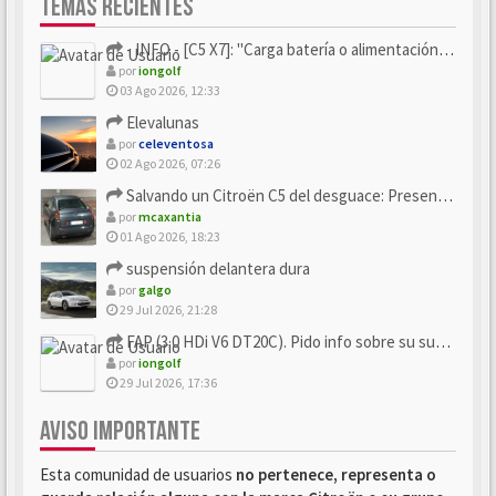
TEMAS RECIENTES
- INFO - [C5 X7]: "Carga batería o alimentación eléctri...
por
iongolf
03 Ago 2026, 12:33
Elevalunas
por
celeventosa
02 Ago 2026, 07:26
Salvando un Citroën C5 del desguace: Presentación y seguimiento
por
mcaxantia
01 Ago 2026, 18:23
suspensión delantera dura
por
galgo
29 Jul 2026, 21:28
FAP (3.0 HDi V6 DT20C). Pido info sobre su sustitución
por
iongolf
29 Jul 2026, 17:36
AVISO IMPORTANTE
Esta comunidad de usuarios
no pertenece, representa o