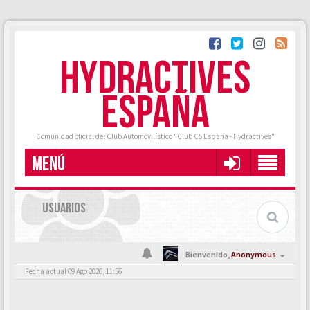
HYDRACTIVES
ESPAÑA
Comunidad oficial del Club Automovilístico "Club C5 España - Hydractives"
MENÚ
USUARIOS
Bienvenido,
Anonymous
Fecha actual 09 Ago 2026, 11:56