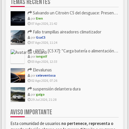
TEMAS RECIENTES
Salvando un Citroën C5 del desguace: Presentación y seguimiento
por
Eren
07 Ago 2026, 21:42
Fallo trampillas aireadores climatizador
por
GsaC5
07 Ago 2026, 11:24
- INFO - [C5 X7]: "Carga batería o alimentación eléctri...
por
iongolf
03 Ago 2026, 12:33
Elevalunas
por
celeventosa
02 Ago 2026, 07:26
suspensión delantera dura
por
galgo
29 Jul 2026, 21:28
AVISO IMPORTANTE
Esta comunidad de usuarios
no pertenece, representa o