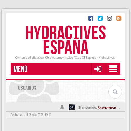
HYDRACTIVES
ESPAÑA
Comunidad oficial del Club Automovilístico "Club C5 España - Hydractives"
MENÚ
USUARIOS
Bienvenido,
Anonymous
Fecha actual 08 Ago 2026, 19:21