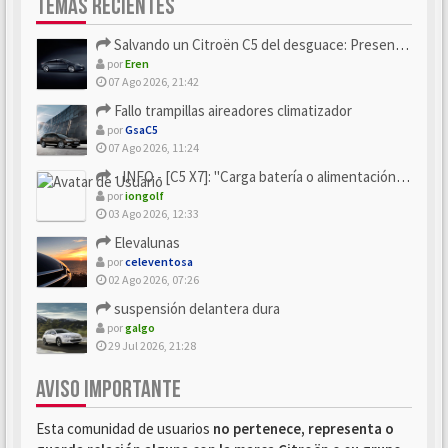
TEMAS RECIENTES
Salvando un Citroën C5 del desguace: Presentación y seguimiento
por
Eren
07 Ago 2026, 21:42
Fallo trampillas aireadores climatizador
por
GsaC5
07 Ago 2026, 11:24
- INFO - [C5 X7]: "Carga batería o alimentación eléctri...
por
iongolf
03 Ago 2026, 12:33
Elevalunas
por
celeventosa
02 Ago 2026, 07:26
suspensión delantera dura
por
galgo
29 Jul 2026, 21:28
AVISO IMPORTANTE
Esta comunidad de usuarios
no pertenece, representa o