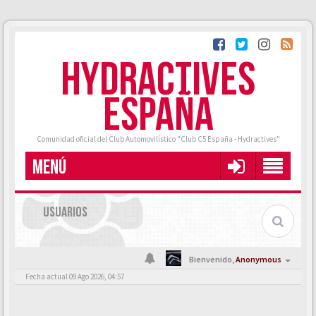
HYDRACTIVES
ESPAÑA
Comunidad oficial del Club Automovilístico "Club C5 España - Hydractives"
MENÚ
USUARIOS
Bienvenido,
Anonymous
Fecha actual 09 Ago 2026, 04:57