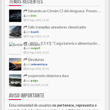
TEMAS RECIENTES
Salvando un Citroën C5 del desguace: Presentación y seguimiento
por
Eren
07 Ago 2026, 21:42
Fallo trampillas aireadores climatizador
por
GsaC5
07 Ago 2026, 11:24
- INFO - [C5 X7]: "Carga batería o alimentación eléctri...
por
iongolf
03 Ago 2026, 12:33
Elevalunas
por
celeventosa
02 Ago 2026, 07:26
suspensión delantera dura
por
galgo
29 Jul 2026, 21:28
AVISO IMPORTANTE
Esta comunidad de usuarios
no pertenece, representa o